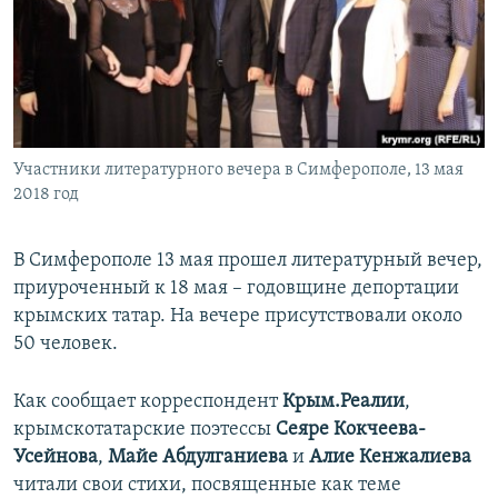
ПРИСОЕДИНЯЙТЕСЬ!
ПОБЕДИТЕЛЕЙ НЕ СУДЯТ?
КРЫМ.НЕПОКОРЕННЫЙ
ELIFBE
УКРАИНСКАЯ ПРОБЛЕМА КРЫМА
Все сайты RFE/RL
Участники литературного вечера в Симферополе, 13 мая
2018 год
В Симферополе 13 мая прошел литературный вечер,
приуроченный к 18 мая – годовщине депортации
крымских татар. На вечере присутствовали около
50 человек.
Как сообщает корреспондент
Крым.Реалии
,
крымскотатарские поэтессы
Сеяре Кокчеева-
Усейнова
,
Майе Абдулганиева
и
Алие Кенжалиева
читали свои стихи, посвященные как теме