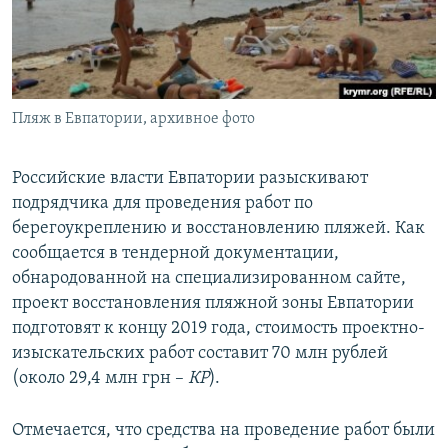
ПРИСОЕДИНЯЙТЕСЬ!
ПОБЕДИТЕЛЕЙ НЕ СУДЯТ?
КРЫМ.НЕПОКОРЕННЫЙ
ELIFBE
Пляж в Евпатории, архивное фото
УКРАИНСКАЯ ПРОБЛЕМА КРЫМА
Все сайты RFE/RL
Российские власти Евпатории разыскивают
подрядчика для проведения работ по
берегоукреплению и восстановлению пляжей. Как
сообщается в тендерной документации,
обнародованной на специализированном сайте,
проект восстановления пляжной зоны Евпатории
подготовят к концу 2019 года, стоимость проектно-
изыскательских работ составит 70 млн рублей
(около 29,4 млн грн –
КР
).
Отмечается, что средства на проведение работ были