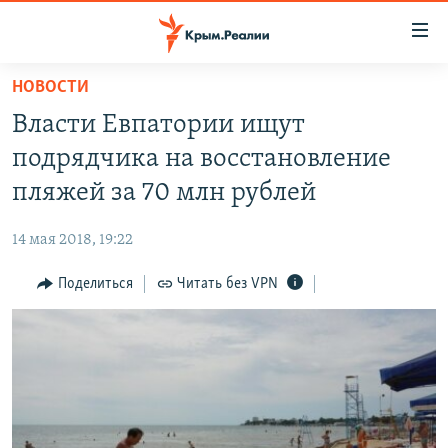
Доступность
ссылки
Вернуться
НОВОСТИ
к
НОВОСТИ
Власти Евпатории ищут
основному
СПЕЦПРОЕКТЫ
содержанию
подрядчика на восстановление
ВОДА
Вернутся
ГРУЗ 200
пляжей за 70 млн рублей
к
ИСТОРИЯ
КАРТА ВОЕННЫХ ОБЪЕКТОВ КРЫМА
главной
14 мая 2018, 19:22
ЕЩЕ
11 ЛЕТ ОККУПАЦИИ КРЫМА. 11 ИСТОРИЙ СОПРОТИВЛЕНИЯ
навигации
Вернутся
Поделиться
Читать без VPN
РАДІО СВОБОДА
ИНТЕРАКТИВ
к
КАК ОБОЙТИ БЛОКИРОВКУ
ИНФОГРАФИКА
поиску
ТЕЛЕПРОЕКТ КРЫМ.РЕАЛИИ
Українською
СОВЕТЫ ПРАВОЗАЩИТНИКОВ
Qırımtatar
ПРОПАВШИЕ БЕЗ ВЕСТИ