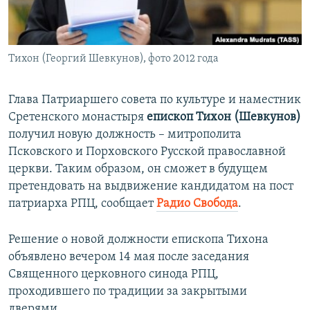
ПРИСОЕДИНЯЙТЕСЬ!
ПОБЕДИТЕЛЕЙ НЕ СУДЯТ?
КРЫМ.НЕПОКОРЕННЫЙ
Тихон (Георгий Шевкунов), фото 2012 года
ELIFBE
УКРАИНСКАЯ ПРОБЛЕМА КРЫМА
Глава Патриаршего совета по культуре и наместник
Все сайты RFE/RL
Сретенского монастыря
епископ Тихон (Шевкунов)
получил новую должность – митрополита
Псковского и Порховского Русской православной
церкви. Таким образом, он сможет в будущем
претендовать на выдвижение кандидатом на пост
патриарха РПЦ, сообщает
Радио Свобода
.
Решение о новой должности епископа Тихона
объявлено вечером 14 мая после заседания
Священного церковного синода РПЦ​,
проходившего по традиции за закрытыми
дверями.