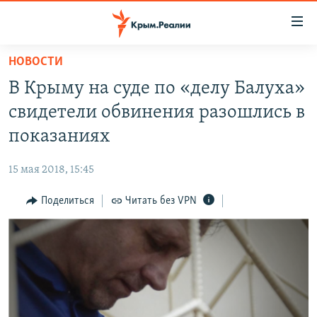
Доступность
ссылки
Вернуться
НОВОСТИ
к
НОВОСТИ
В Крыму на суде по «делу Балуха»
основному
СПЕЦПРОЕКТЫ
содержанию
свидетели обвинения разошлись в
ВОДА
Вернутся
ГРУЗ 200
показаниях
к
ИСТОРИЯ
КАРТА ВОЕННЫХ ОБЪЕКТОВ КРЫМА
главной
15 мая 2018, 15:45
ЕЩЕ
11 ЛЕТ ОККУПАЦИИ КРЫМА. 11 ИСТОРИЙ СОПРОТИВЛЕНИЯ
навигации
Вернутся
Поделиться
Читать без VPN
РАДІО СВОБОДА
ИНТЕРАКТИВ
к
КАК ОБОЙТИ БЛОКИРОВКУ
ИНФОГРАФИКА
поиску
ТЕЛЕПРОЕКТ КРЫМ.РЕАЛИИ
Українською
СОВЕТЫ ПРАВОЗАЩИТНИКОВ
Qırımtatar
ПРОПАВШИЕ БЕЗ ВЕСТИ