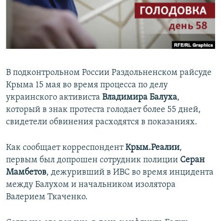
ПРИСОЕДИНЯЙТЕСЬ!
ПОБЕДИТЕЛЕЙ НЕ СУДЯТ?
КРЫМ.НЕПОКОРЕННЫЙ
ELIFBE
УКРАИНСКАЯ ПРОБЛЕМА КРЫМА
В подконтрольном России Раздольненском райсуде
Все сайты RFE/RL
Крыма 15 мая во время процесса по делу
украинского активиста
Владимира Балуха
,
который в знак протеста голодает более 55 дней,
свидетели обвинения расходятся в показаниях.
Как сообщает корреспондент
Крым.Реалии
,
первым был допрошен сотрудник полиции
Серан
Мамбетов
, дежуривший в ИВС во время инцидента
между Балухом и начальником изолятора
Валерием Ткаченко.