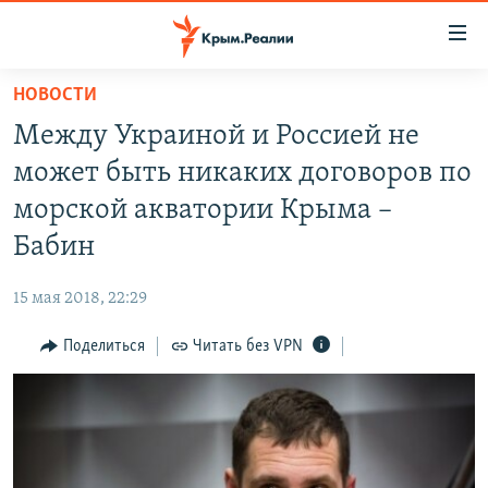
Доступность
ссылки
Вернуться
НОВОСТИ
к
НОВОСТИ
Между Украиной и Россией не
основному
СПЕЦПРОЕКТЫ
содержанию
может быть никаких договоров по
ВОДА
Вернутся
ГРУЗ 200
морской акватории Крыма –
к
ИСТОРИЯ
КАРТА ВОЕННЫХ ОБЪЕКТОВ КРЫМА
Бабин
главной
ЕЩЕ
11 ЛЕТ ОККУПАЦИИ КРЫМА. 11 ИСТОРИЙ СОПРОТИВЛЕНИЯ
навигации
15 мая 2018, 22:29
Вернутся
РАДІО СВОБОДА
ИНТЕРАКТИВ
к
Поделиться
Читать без VPN
КАК ОБОЙТИ БЛОКИРОВКУ
ИНФОГРАФИКА
поиску
ТЕЛЕПРОЕКТ КРЫМ.РЕАЛИИ
Українською
СОВЕТЫ ПРАВОЗАЩИТНИКОВ
Qırımtatar
ПРОПАВШИЕ БЕЗ ВЕСТИ