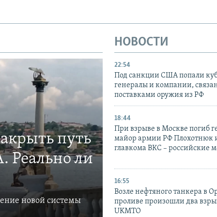
НОВОСТИ
22:54
Под санкции США попали ку
генералы и компании, связа
поставками оружия из РФ
18:44
При взрыве в Москве погиб г
закрыть путь
майор армии РФ Плохотнюк и
главкома ВКС – российские 
. Реально ли
16:55
Возле нефтяного танкера в 
ление новой системы
проливе произошли два взры
UKMTO