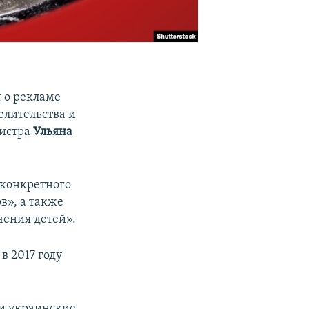
 о рекламе
елительства и
нистра
Ульяна
 конкретного
в», а также
чения детей».
в 2017 году
ли украинские