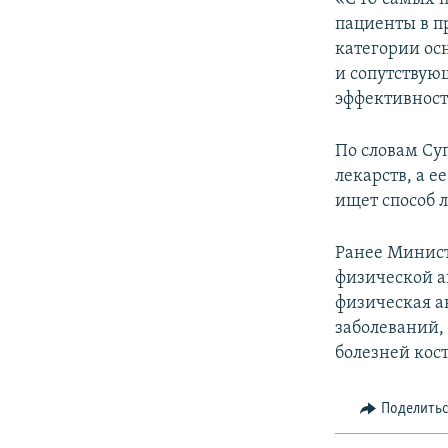
пациенты в п
категории ос
и сопутствую
эффективност
По словам Суп
лекарств, а е
ищет способ 
Ранее Минист
физической а
физическая а
заболеваний,
болезней кост
Поделить