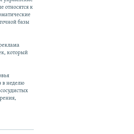
е относятся к
томатические
аточной базы
 реклама
ек, который
овья
з в неделю
-сосудистых
ирения,