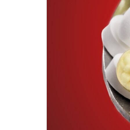
ПОБЕДИТЕЛЕЙ НЕ СУДЯТ?
КРЫМ.НЕПОКОРЕННЫЙ
ELIFBE
УКРАИНСКАЯ ПРОБЛЕМА КРЫМА