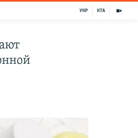
УКР
КТА
гают
онной