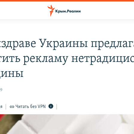
здраве Украины предла
тить рекламу нетрадици
цины
29
ся
Читать без VPN