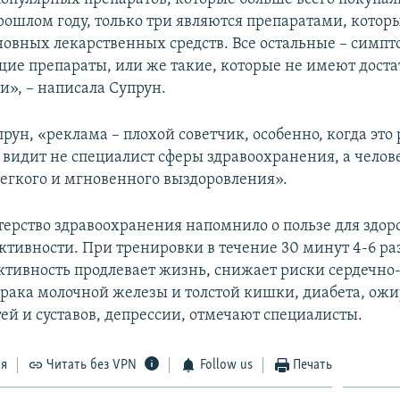
рошлом году, только три являются препаратами, которы
новных лекарственных средств. Все остальные – симп
щие препараты, или же такие, которые не имеют дост
и», – написала Супрун.
рун, «реклама – плохой советчик, особенно, когда это
е видит не специалист сферы здравоохранения, а челов
легкого и мгновенного выздоровления».
ерство здравоохранения напомнило о пользе для здор
ктивности. При тренировки в течение 30 минут 4-6 ра
ктивность продлевает жизнь, снижает риски сердечно
 рака молочной железы и толстой кишки, диабета, ож
ей и суставов, депрессии, отмечают специалисты.
ся
Читать без VPN
Follow us
Печать