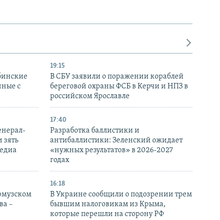
19:15
бинские
В СБУ заявили о поражении кораблей
нные с
береговой охраны ФСБ в Керчи и НПЗ в
российском Ярославле
17:40
енерал-
Разработка баллистики и
 зять
антибаллистики: Зеленский ожидает
медиа
«нужных результатов» в 2026-2027
годах
16:18
Ормузском
В Украине сообщили о подозрении трем
ва –
бывшим налоговикам из Крыма,
которые перешли на сторону РФ