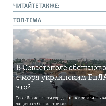
ЧИТАЙТЕ ТАКЖЕ:
ТОП-ТЕМА
В Севастополе обещают 
с моря украинским БпЛА
это?
Российские власти города анонсировали появ
защиты от беспилотников