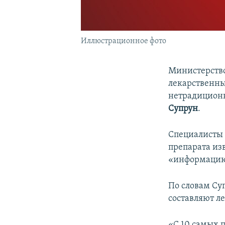
Иллюстрационное фото
Министерство
лекарственны
нетрадиционн
Супрун
.
Специалисты 
препарата из
«информацию,
По словам Суп
составляют л
«С 10 самых 