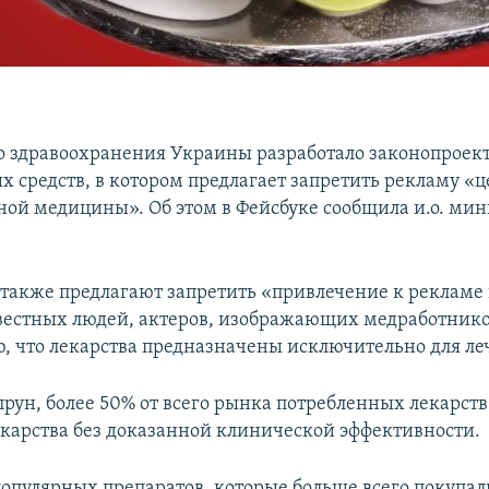
 здравоохранения Украины разработало законопроект
х средств, в котором предлагает запретить рекламу «ц
ой медицины». Об этом в Фейсбуке сообщила и.о. ми
также предлагают запретить «привлечение к рекламе
вестных людей, актеров, изображающих медработнико
 что лекарства предназначены исключительно для ле
рун, более 50% от всего рынка потребленных лекарств 
екарства без доказанной клинической эффективности.
популярных препаратов, которые больше всего покупа