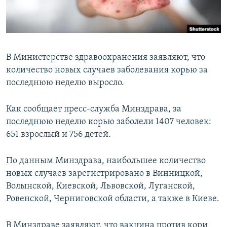
ПРИСОЕДИНЯЙТЕСЬ!
ПОБЕДИТЕЛЕЙ НЕ СУДЯТ?
КРЫМ.НЕПОКОРЕННЫЙ
ELIFBE
В Министерстве здравоохранения заявляют, что
УКРАИНСКАЯ ПРОБЛЕМА КРЫМА
количество новых случаев заболевания корью за
Все сайты RFE/RL
последнюю неделю выросло.
Как сообщает пресс-служба Минздрава, за
последнюю неделю корью заболели 1407 человек:
651 взрослый и 756 детей.
По данным Минздрава, наибольшее количество
новых случаев зарегистрировано в Винницкой,
Волынской, Киевской, Львовской, Луганской,
Ровенской, Черниговской области, а также в Киеве.
В Минздраве заявляют, что вакцина против кори