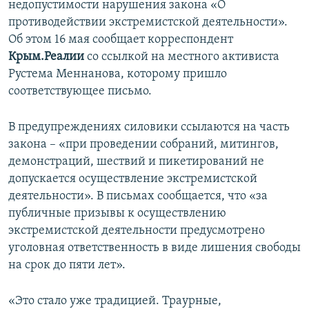
недопустимости нарушения закона «О
ПРИСОЕДИНЯЙТЕСЬ!
ПОБЕДИТЕЛЕЙ НЕ СУДЯТ?
противодействии экстремистской деятельности».
КРЫМ.НЕПОКОРЕННЫЙ
Об этом 16 мая сообщает корреспондент
Крым.Реалии
со ссылкой на местного активиста
ELIFBE
Рустема Меннанова, которому пришло
УКРАИНСКАЯ ПРОБЛЕМА КРЫМА
соответствующее письмо.
Все сайты RFE/RL
В предупреждениях силовики ссылаются на часть
закона – «при проведении собраний, митингов,
демонстраций, шествий и пикетирований не
допускается осуществление экстремистской
деятельности». В письмах сообщается, что «за
публичные призывы к осуществлению
экстремистской деятельности предусмотрено
уголовная ответственность в виде лишения свободы
на срок до пяти лет».
«Это стало уже традицией. Траурные,