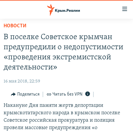
Доступность
ссылки
Вернуться
НОВОСТИ
к
НОВОСТИ
В поселке Советское крымчан
основному
СПЕЦПРОЕКТЫ
содержанию
предупредили о недопустимости
ВОДА
Вернутся
ГРУЗ 200
«проведения экстремистской
к
ИСТОРИЯ
КАРТА ВОЕННЫХ ОБЪЕКТОВ КРЫМА
деятельности»
главной
ЕЩЕ
11 ЛЕТ ОККУПАЦИИ КРЫМА. 11 ИСТОРИЙ СОПРОТИВЛЕНИЯ
навигации
16 мая 2018, 22:59
Вернутся
РАДІО СВОБОДА
ИНТЕРАКТИВ
к
Поделиться
Читать без VPN
КАК ОБОЙТИ БЛОКИРОВКУ
ИНФОГРАФИКА
поиску
Накануне Дня памяти жертв депортации
ТЕЛЕПРОЕКТ КРЫМ.РЕАЛИИ
Українською
крымскотатарского народа в крымском поселке
СОВЕТЫ ПРАВОЗАЩИТНИКОВ
Советское российская прокуратура и полиция
Qırımtatar
провели массовые предупреждения «о
ПРОПАВШИЕ БЕЗ ВЕСТИ