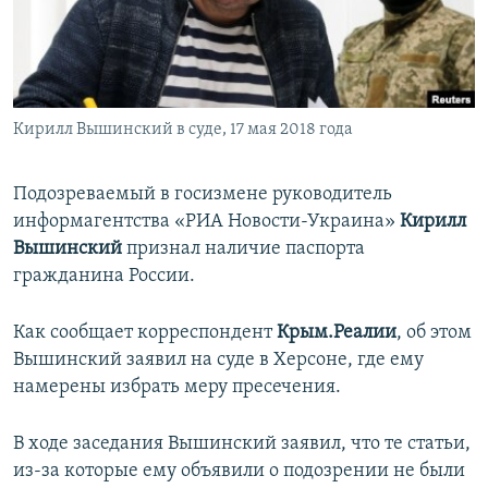
ПРИСОЕДИНЯЙТЕСЬ!
ПОБЕДИТЕЛЕЙ НЕ СУДЯТ?
КРЫМ.НЕПОКОРЕННЫЙ
ELIFBE
Кирилл Вышинский в суде, 17 мая 2018 года
УКРАИНСКАЯ ПРОБЛЕМА КРЫМА
Все сайты RFE/RL
Подозреваемый в госизмене руководитель
информагентства «РИА Новости-Украина»
Кирилл
Вышинский
признал наличие паспорта
гражданина России.
Как сообщает корреспондент
Крым.Реалии
, об этом
Вышинский заявил на суде в Херсоне, где ему
намерены избрать меру пресечения.
В ходе заседания Вышинский заявил, что те статьи,
из-за которые ему объявили о подозрении не были