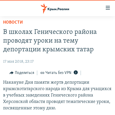
Доступность
ссылки
Вернуться
НОВОСТИ
к
НОВОСТИ
В школах Генического района
основному
СПЕЦПРОЕКТЫ
содержанию
проводят уроки на тему
ВОДА
Вернутся
ГРУЗ 200
депортации крымских татар
к
ИСТОРИЯ
КАРТА ВОЕННЫХ ОБЪЕКТОВ КРЫМА
главной
17 мая 2018, 23:17
ЕЩЕ
11 ЛЕТ ОККУПАЦИИ КРЫМА. 11 ИСТОРИЙ СОПРОТИВЛЕНИЯ
навигации
Вернутся
Поделиться
Читать без VPN
РАДІО СВОБОДА
ИНТЕРАКТИВ
к
Накануне Дня памяти жертв депортации
КАК ОБОЙТИ БЛОКИРОВКУ
ИНФОГРАФИКА
поиску
крымскотатарского народа из Крыма для учащихся
ТЕЛЕПРОЕКТ КРЫМ.РЕАЛИИ
в учебных заведениях Генического района
Українською
Херсонской области проводят тематические уроки,
СОВЕТЫ ПРАВОЗАЩИТНИКОВ
Qırımtatar
посвященные этому дню.
ПРОПАВШИЕ БЕЗ ВЕСТИ