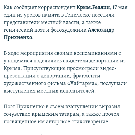
ПРИСОЕДИНЯЙТЕСЬ!
ПОБЕДИТЕЛЕЙ НЕ СУДЯТ?
Как сообщает корреспондент
Крым.Реалии
, 17 мая
один из уроков памяти в Геническе посетили
КРЫМ.НЕПОКОРЕННЫЙ
представители местной власти, а также
ELIFBE
генический поэт и фотохудожник
Александр
Прихненко
.
УКРАИНСКАЯ ПРОБЛЕМА КРЫМА
Все сайты RFE/RL
В ходе мероприятия своими воспоминаниями с
учащимися поделились свидетели депортации из
Крыма. Присутствующие просмотрели видео-
презентации о депортации, фрагменты
художественного фильма «Хайтарма», послушали
выступления местных исполнителей.
Поэт Прихненко в своем выступлении выразил
сочувствие крымским татарам, а также прочел
посвященное им авторское стихотворение.