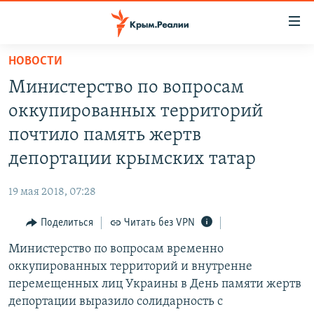
Доступность
ссылки
Вернуться
НОВОСТИ
к
НОВОСТИ
Министерство по вопросам
основному
СПЕЦПРОЕКТЫ
содержанию
оккупированных территорий
ВОДА
Вернутся
ГРУЗ 200
почтило память жертв
к
ИСТОРИЯ
КАРТА ВОЕННЫХ ОБЪЕКТОВ КРЫМА
депортации крымских татар
главной
ЕЩЕ
11 ЛЕТ ОККУПАЦИИ КРЫМА. 11 ИСТОРИЙ СОПРОТИВЛЕНИЯ
навигации
19 мая 2018, 07:28
Вернутся
РАДІО СВОБОДА
ИНТЕРАКТИВ
к
Поделиться
Читать без VPN
КАК ОБОЙТИ БЛОКИРОВКУ
ИНФОГРАФИКА
поиску
Министерство по вопросам временно
ТЕЛЕПРОЕКТ КРЫМ.РЕАЛИИ
Українською
оккупированных территорий и внутренне
СОВЕТЫ ПРАВОЗАЩИТНИКОВ
перемещенных лиц Украины в День памяти жертв
Qırımtatar
депортации выразило солидарность с
ПРОПАВШИЕ БЕЗ ВЕСТИ