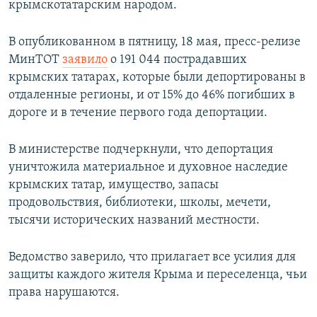
крымскотатарским народом.
ПРИСОЕДИНЯЙТЕСЬ!
ПОБЕДИТЕЛЕЙ НЕ СУДЯТ?
КРЫМ.НЕПОКОРЕННЫЙ
В опубликованном в пятницу, 18 мая, пресс-релизе
МинТОТ
заявило
о 191 044 пострадавших
ELIFBE
крымских татарах, которые были депортированы в
УКРАИНСКАЯ ПРОБЛЕМА КРЫМА
отдаленные регионы, и от 15% до 46% погибших в
Все сайты RFE/RL
дороге и в течение первого года депортации.
В министерстве подчеркнули, что депортация
уничтожила материальное и духовное наследие
крымских татар, имущество, запасы
продовольствия, библиотеки, школы, мечети,
тысячи исторических названий местности.
Ведомство заверило, что прилагает все усилия для
защиты каждого жителя Крыма и переселенца, чьи
права нарушаются.