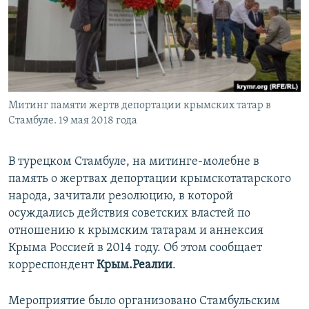
ПРИСОЕДИНЯЙТЕСЬ!
ПОБЕДИТЕЛЕЙ НЕ СУДЯТ?
КРЫМ.НЕПОКОРЕННЫЙ
ELIFBE
УКРАИНСКАЯ ПРОБЛЕМА КРЫМА
Все сайты RFE/RL
Митинг памяти жертв депортации крымских татар в
Стамбуле. 19 мая 2018 года
В турецком Стамбуле, на митинге-молебне в
память о жертвах депортации крымскотатарского
народа, зачитали резолюцию, в которой
осуждались действия советских властей по
отношению к крымским татарам и аннексия
Крыма Россией в 2014 году. Об этом сообщает
корреспондент
Крым.Реалии
.
Мероприятие было организовано Стамбульским