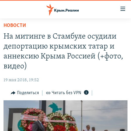
Доступность
ссылки
Вернуться
НОВОСТИ
к
НОВОСТИ
На митинге в Стамбуле осудили
основному
СПЕЦПРОЕКТЫ
содержанию
депортацию крымских татар и
ВОДА
Вернутся
ГРУЗ 200
аннексию Крыма Россией (+фото,
к
ИСТОРИЯ
КАРТА ВОЕННЫХ ОБЪЕКТОВ КРЫМА
видео)
главной
ЕЩЕ
11 ЛЕТ ОККУПАЦИИ КРЫМА. 11 ИСТОРИЙ СОПРОТИВЛЕНИЯ
навигации
19 мая 2018, 19:52
Вернутся
РАДІО СВОБОДА
ИНТЕРАКТИВ
к
Поделиться
Читать без VPN
КАК ОБОЙТИ БЛОКИРОВКУ
ИНФОГРАФИКА
поиску
ТЕЛЕПРОЕКТ КРЫМ.РЕАЛИИ
Українською
СОВЕТЫ ПРАВОЗАЩИТНИКОВ
Qırımtatar
ПРОПАВШИЕ БЕЗ ВЕСТИ