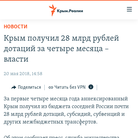
Доступность
ссылки
Вернуться
НОВОСТИ
к
НОВОСТИ
Крым получил 28 млрд рублей
основному
СПЕЦПРОЕКТЫ
содержанию
дотаций за четыре месяца –
ВОДА
Вернутся
ГРУЗ 200
власти
к
ИСТОРИЯ
КАРТА ВОЕННЫХ ОБЪЕКТОВ КРЫМА
главной
20 мая 2018, 14:58
ЕЩЕ
11 ЛЕТ ОККУПАЦИИ КРЫМА. 11 ИСТОРИЙ СОПРОТИВЛЕНИЯ
навигации
Вернутся
Поделиться
Читать без VPN
РАДІО СВОБОДА
ИНТЕРАКТИВ
к
За первые четыре месяца года аннексированный
КАК ОБОЙТИ БЛОКИРОВКУ
ИНФОГРАФИКА
поиску
Крым получил из бюджета соседней России почти
ТЕЛЕПРОЕКТ КРЫМ.РЕАЛИИ
28 млрд рублей дотаций, субсидий, субвенций и
Українською
других межбюджетных трансфертов.
СОВЕТЫ ПРАВОЗАЩИТНИКОВ
Qırımtatar
ПРОПАВШИЕ БЕЗ ВЕСТИ