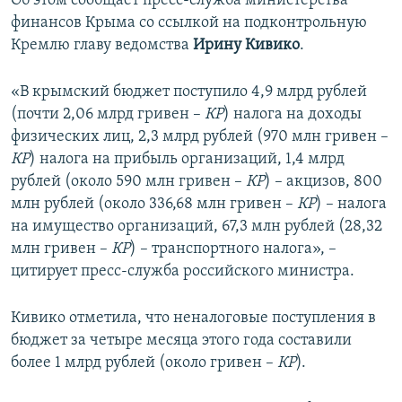
Об этом сообщает пресс-служба министерства
ПРИСОЕДИНЯЙТЕСЬ!
ПОБЕДИТЕЛЕЙ НЕ СУДЯТ?
финансов Крыма со ссылкой на подконтрольную
Кремлю главу ведомства
Ирину Кивико
.
КРЫМ.НЕПОКОРЕННЫЙ
ELIFBE
«В крымский бюджет поступило 4,9 млрд рублей
(почти 2,06 млрд гривен –
КР
) налога на доходы
УКРАИНСКАЯ ПРОБЛЕМА КРЫМА
физических лиц, 2,3 млрд рублей (970 млн гривен –
Все сайты RFE/RL
КР
) налога на прибыль организаций, 1,4 млрд
рублей (около 590 млн гривен –
КР
) – акцизов, 800
млн рублей (около 336,68 млн гривен –
КР
) – налога
на имущество организаций, 67,3 млн рублей (28,32
млн гривен –
КР
) – транспортного налога», –
цитирует пресс-служба российского министра.
Кивико отметила, что неналоговые поступления в
бюджет за четыре месяца этого года составили
более 1 млрд рублей (около гривен –
КР
).