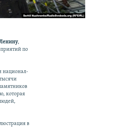
 Ленину
,
оприятий по
и национал-
 тысячи
 памятников
ю, которая
людей,
ллюстрация в