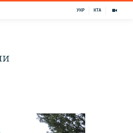
УКР
КТА
чи