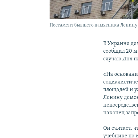
Постамент бывшего памятника Ленину 
В Украине де
сообщил 20 
случаю Дня п
«На основани
социалистиче
площадей и у
Ленину демон
непосредстве
наконец запр
Он считает, ч
учебнике по 