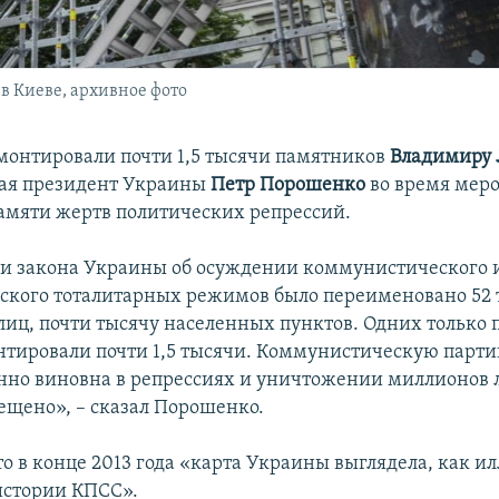
в Киеве, архивное фото
монтировали почти 1,5 тысячи памятников
Владимиру
мая президент Украины
Петр Порошенко
во время мер
амяти жертв политических репрессий.
и закона Украины об осуждении коммунистического 
ского тоталитарных режимов было переименовано 52
лиц, почти тысячу населенных пунктов. Одних только
тировали почти 1,5 тысячи. Коммунистическую парти
нно виновна в репрессиях и уничтожении миллионов 
ещено», – сказал Порошенко.
то в конце 2013 года «карта Украины выглядела, как и
истории КПСС».