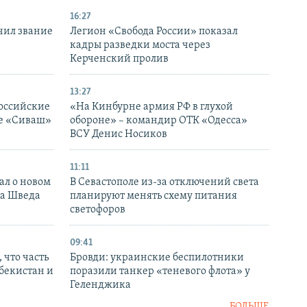
16:27
чил звание
Легион «Свобода России» показал
кадры разведки моста через
Керченский пролив
13:27
оссийские
«На Кинбурне армия РФ в глухой
ке «Сиваш»
обороне» – командир ОТК «Одесса»
ВСУ Денис Носиков
11:11
ал о новом
В Севастополе из-за отключений света
ка Шведа
планируют менять схему питания
светофоров
09:41
 что часть
Бровди: украинские беспилотники
збекистан и
поразили танкер «теневого флота» у
Геленджика
БОЛЬШЕ