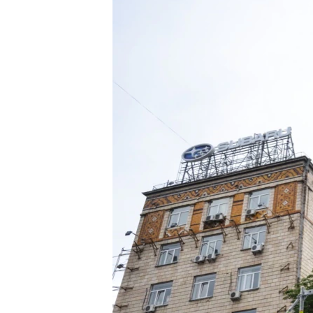
ПОБЕДИТЕЛЕЙ НЕ СУДЯТ?
КРЫМ.НЕПОКОРЕННЫЙ
ELIFBE
УКРАИНСКАЯ ПРОБЛЕМА КРЫМА