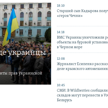
18:10
Старший сын Кадырова полу
«героя Чечни»
14:18
ВМС Украины уничтожили р
объекты на буровой установ
в Черном море
где украинцы
12:08
Журналист Есипенко рассказ
деле крымского автомехани
щиты прав украинской
10:45
СМИ: В Wildberries сообщили,
складов могут перенести в У
Беларусь