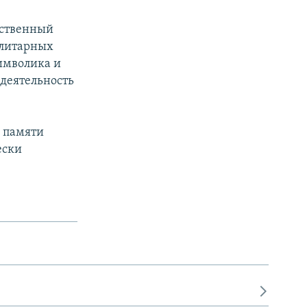
ьственный
алитарных
символика и
 деятельность
й памяти
ески