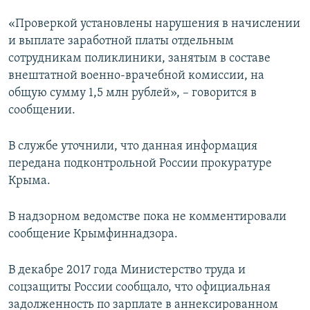
ПРИСОЕДИНЯЙТЕСЬ!
ПОБЕДИТЕЛЕЙ НЕ СУДЯТ?
«Проверкой установлены нарушения в начислении
КРЫМ.НЕПОКОРЕННЫЙ
и выплате заработной платы отдельным
сотрудникам поликлиники, занятым в составе
ELIFBE
внештатной военно-врачебной комиссии, на
УКРАИНСКАЯ ПРОБЛЕМА КРЫМА
общую сумму 1,5 млн рублей», – говорится в
Все сайты RFE/RL
сообщении.
В службе уточнили, что данная информация
передана подконтрольной России прокуратуре
Крыма.
В надзорном ведомстве пока не комментировали
сообщение Крымфиннадзора.
В декабре 2017 года Министерство труда и
соцзащиты России сообщало, что официальная
задолженность по зарплате в аннексированном