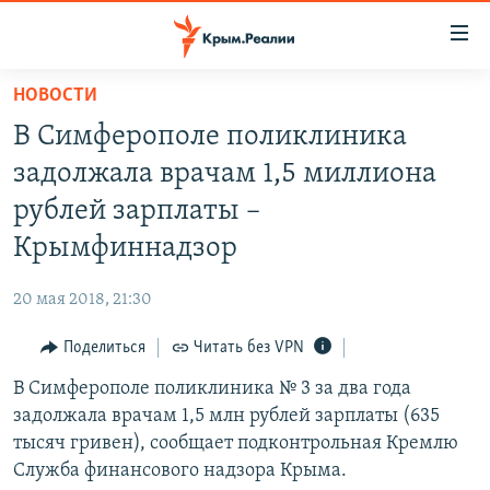
Доступность
ссылки
Вернуться
НОВОСТИ
к
НОВОСТИ
В Симферополе поликлиника
основному
СПЕЦПРОЕКТЫ
содержанию
задолжала врачам 1,5 миллиона
ВОДА
Вернутся
ГРУЗ 200
рублей зарплаты –
к
ИСТОРИЯ
КАРТА ВОЕННЫХ ОБЪЕКТОВ КРЫМА
Крымфиннадзор
главной
ЕЩЕ
11 ЛЕТ ОККУПАЦИИ КРЫМА. 11 ИСТОРИЙ СОПРОТИВЛЕНИЯ
навигации
20 мая 2018, 21:30
Вернутся
РАДІО СВОБОДА
ИНТЕРАКТИВ
к
Поделиться
Читать без VPN
КАК ОБОЙТИ БЛОКИРОВКУ
ИНФОГРАФИКА
поиску
В Симферополе поликлиника № 3 за два года
ТЕЛЕПРОЕКТ КРЫМ.РЕАЛИИ
Українською
задолжала врачам 1,5 млн рублей зарплаты (635
СОВЕТЫ ПРАВОЗАЩИТНИКОВ
тысяч гривен), сообщает подконтрольная Кремлю
Qırımtatar
Служба финансового надзора Крыма.
ПРОПАВШИЕ БЕЗ ВЕСТИ