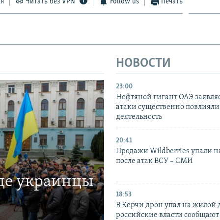
ся
Читать без VPN
Follow us
Печать
НОВОСТИ
23:00
Нефтяной гигант ОАЭ заявляе
атаки существенно повлияли 
деятельность
20:41
Продажи Wildberries упали н
после атак ВСУ – СМИ
где украинцы
18:53
В Керчи дрон упал на жилой 
российские власти сообщают