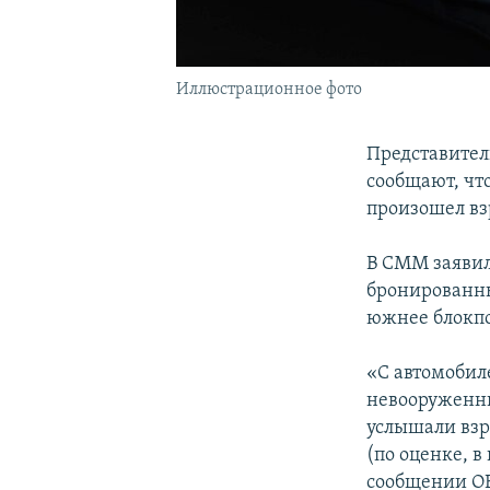
Иллюстрационное фото
Представител
сообщают, что
произошел вз
В СММ заявили
бронированны
южнее блокп
«С автомобил
невооруженны
услышали взр
(по оценке, в
сообщении О