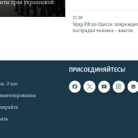
щиты прав украинской
17:28
Удар РФ по Одессе: поврежде
пострадал человек – власти
ПРИСОЕДИНЯЙТЕСЬ!
и. О нас
омментирования
опирайта
вязь