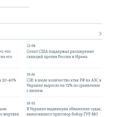
22:08
т, что
Сенат США поддержал расширение
на его
санкций против России и Ирана
19:46
а 20-40%
CIR: в июле количество атак РФ на АЗС в
Украине выросло на 72% по сравнению
с июнем
18:02
дом:
В Украине выдвинули обвинение судье,
 о жертвах
выносившего приговор бойцу ГУР МО