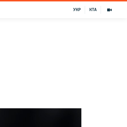
УКР
КТА