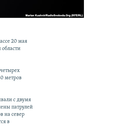
ассе 20 мая
й области
 четырех
20 метров
ивали с двумя
лены патрулей
в на север
тся в