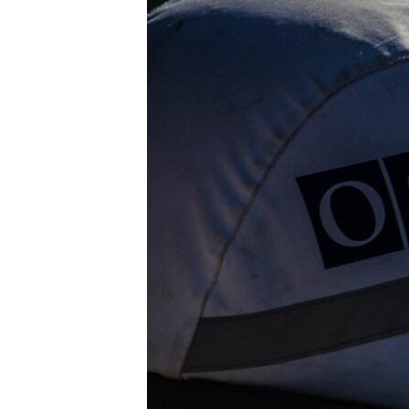
ПОБЕДИТЕЛЕЙ НЕ СУДЯТ?
КРЫМ.НЕПОКОРЕННЫЙ
ELIFBE
УКРАИНСКАЯ ПРОБЛЕМА КРЫМА