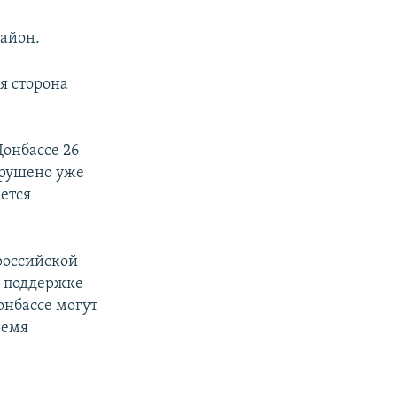
район.
я сторона
Донбассе 26
арушено уже
ается
российской
й поддержке
онбассе могут
ремя