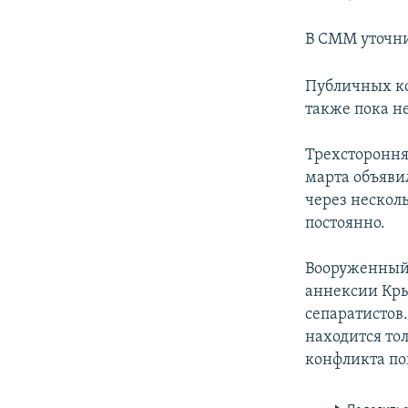
В СММ уточни
Публичных ко
также пока н
Трехстороння
марта объяви
через несколь
постоянно.
Вооруженный 
аннексии Кры
сепаратистов.
находится то
конфликта пог