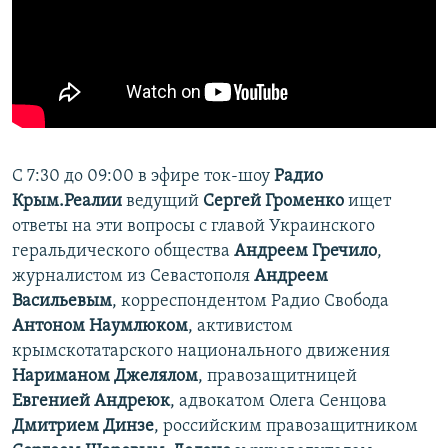
С 7:30 до 09:00 в эфире ток-шоу
Радио
Крым.Реалии
ведущий
Сергей Громенко
ищет
ответы на эти вопросы с главой Украинского
геральдического общества
Андреем Гречило
,
журналистом из Севастополя
Андреем
Васильевым
, корреспондентом Радио Свобода
Антоном Наумлюком
, активистом
крымскотатарского национального движения
Нариманом Джелялом
, правозащитницей
Евгенией Андреюк
, адвокатом Олега Сенцова
Дмитрием Динзе
, российским правозащитником