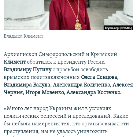
ПРИСОЕДИНЯЙТЕСЬ!
ПОБЕДИТЕЛЕЙ НЕ СУДЯТ?
КРЫМ.НЕПОКОРЕННЫЙ
ELIFBE
Владыка Климент
УКРАИНСКАЯ ПРОБЛЕМА КРЫМА
Все сайты RFE/RL
Архиепископ Симферопольский и Крымский ​
Климент
обратился к президенту России
Владимиру Путину
с просьбой освободить
крымских политзаключенных
Олега Сенцова,
Владимира Балуха, Александра Кольченко, Алексея
Черния, Игоря Мовенко, Александра Костенко.
«Много лет народ Украины жил в условиях
политических репрессий и преследований. Какие
бы небыли намерения тех, кто организовывал эти
преступления, им не удалось уничтожить