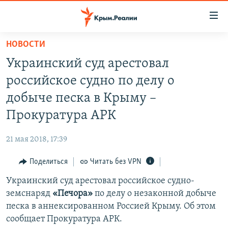
Доступность
ссылки
Вернуться
НОВОСТИ
к
НОВОСТИ
Украинский суд арестовал
основному
СПЕЦПРОЕКТЫ
содержанию
российское судно по делу о
ВОДА
Вернутся
ГРУЗ 200
добыче песка в Крыму –
к
ИСТОРИЯ
КАРТА ВОЕННЫХ ОБЪЕКТОВ КРЫМА
Прокуратура АРК
главной
ЕЩЕ
11 ЛЕТ ОККУПАЦИИ КРЫМА. 11 ИСТОРИЙ СОПРОТИВЛЕНИЯ
навигации
21 мая 2018, 17:39
Вернутся
РАДІО СВОБОДА
ИНТЕРАКТИВ
к
Поделиться
Читать без VPN
КАК ОБОЙТИ БЛОКИРОВКУ
ИНФОГРАФИКА
поиску
Украинский суд арестовал российское судно-
ТЕЛЕПРОЕКТ КРЫМ.РЕАЛИИ
Українською
земснаряд
«Печора»
по делу о незаконной добыче
СОВЕТЫ ПРАВОЗАЩИТНИКОВ
песка в аннексированном Россией Крыму. Об этом
Qırımtatar
сообщает Прокуратура АРК.
ПРОПАВШИЕ БЕЗ ВЕСТИ