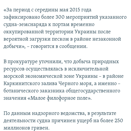
ПРИСОЕДИНЯЙТЕСЬ!
ПОБЕДИТЕЛЕЙ НЕ СУДЯТ?
«За период с середины мая 2015 года
КРЫМ.НЕПОКОРЕННЫЙ
зафиксировано более 300 мероприятий указанного
судна-земснаряда к портам временно
ELIFBE
оккупированной территории Украины после
УКРАИНСКАЯ ПРОБЛЕМА КРЫМА
вероятной загрузки песком в районе незаконной
Все сайты RFE/RL
добычи», – говорится в сообщении.
В прокуратуре уточнили, что добыча природных
ресурсов осуществлялась в исключительной
морской экономической зоне Украины – в районе
Каркинитского залива Черного моря, а именно –
ботанического заказника общегосударственного
значения «Малое филофорное поле».
По данным надзорного ведомства, в результате
деятельности судна причинен ущерб на более 250
миллионов гривен.