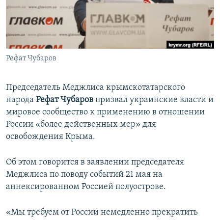
ПРИСОЕДИНЯЙТЕСЬ!
ПОБЕДИТЕЛЕЙ НЕ СУДЯТ?
КРЫМ.НЕПОКОРЕННЫЙ
ELIFBE
Рефат Чубаров
УКРАИНСКАЯ ПРОБЛЕМА КРЫМА
Все сайты RFE/RL
Председатель Меджлиса крымскотатарского
народа
Рефат Чубаров
призвал украинские власти и
мировое сообщество к применению в отношении
России «более действенных мер» для
освобождения Крыма.
Об этом говорится в заявлении председателя
Меджлиса по поводу событий 21 мая на
аннексированном Россией полуострове.
«Мы требуем от России немедленно прекратить