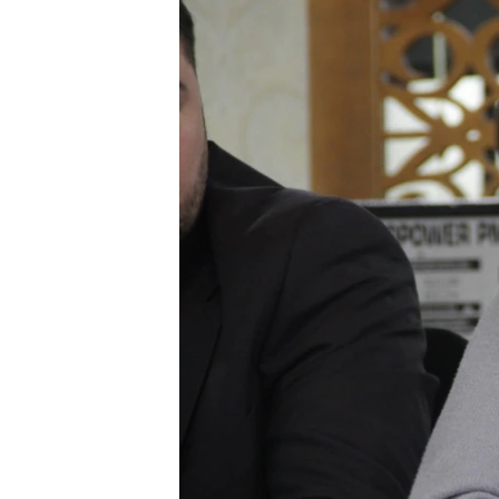
ПОБЕДИТЕЛЕЙ НЕ СУДЯТ?
КРЫМ.НЕПОКОРЕННЫЙ
ELIFBE
УКРАИНСКАЯ ПРОБЛЕМА КРЫМА