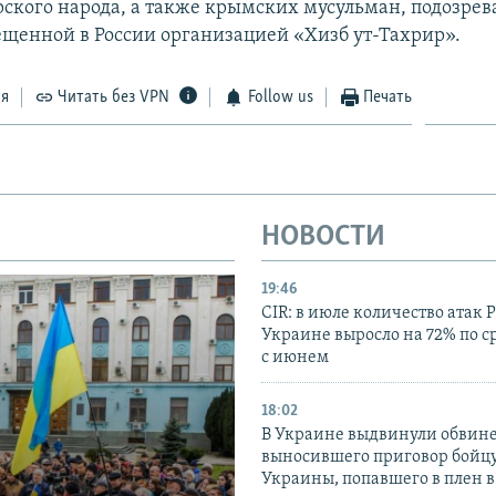
ского народа, а также крымских мусульман, подозрев
рещенной в России организацией «Хизб ут-Тахрир».
ся
Читать без VPN
Follow us
Печать
НОВОСТИ
19:46
CIR: в июле количество атак 
Украине выросло на 72% по 
с июнем
18:02
В Украине выдвинули обвине
выносившего приговор бойц
Украины, попавшего в плен 