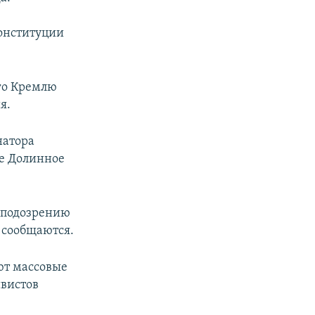
Конституции
ого Кремлю
я.
натора
ле Долинное
о подозрению
 сообщаются.
ют массовые
ивистов