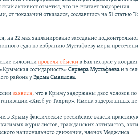
ский активист отметил, что не считает подозрения
и, от показаний отказался, сославшись на 51 статью 
ся, на 22 мая запланировано заседание подконтрольн
йонного суда по избранию Мустафаеву меры пресечени
йские силовики
провели обыски
в Бахчисарае у коорди
 «Крымская солидарность»
Сервера Мустафаева
и в се
ого района у
Эдема Смаилова.
оссии
заявила
, что в Крыму задержаны двое человек п
организации «Хизб ут-Тахрир». Имена задержанных не
ии в Крыму фактические российские власти практику
ависимых журналистов, гражданских активистов, акт
ского национального движения, членов Меджлиса