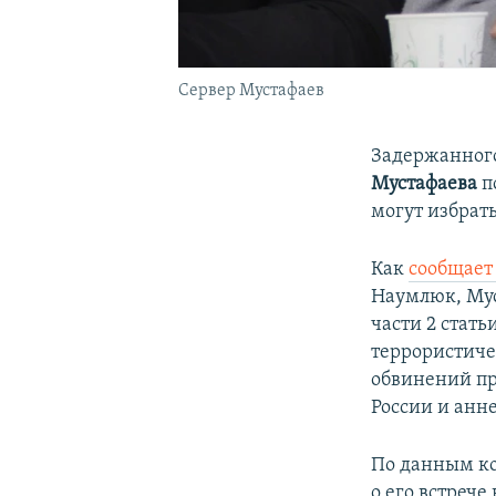
Сервер Мустафаев
Задержанного
Мустафаева
п
могут избрат
Как
сообщает
Наумлюк, Мус
части 2 стать
террористиче
обвинений пр
России и анн
По данным ко
о его встрече