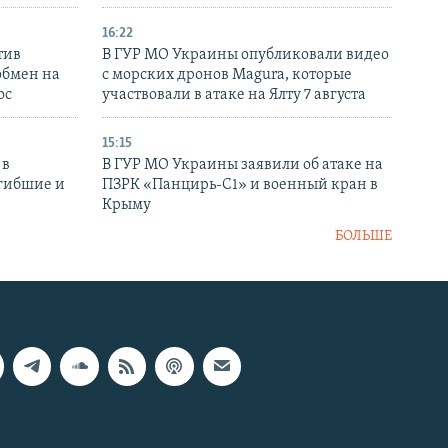
16:22
тив
В ГУР МО Украины опубликовали видео
обмен на
с морских дронов Magura, которые
ос
участвовали в атаке на Ялту 7 августа
15:15
 в
В ГУР МО Украины заявили об атаке на
огибшие и
ПЗРК «Панцирь-С1» и военный кран в
Крыму
БОЛЬШЕ