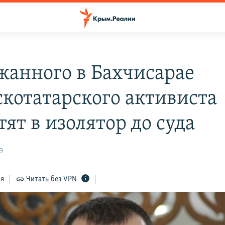
жанного в Бахчисарае
котатарского активиста
ят в изолятор до суда
9
ся
Читать без VPN