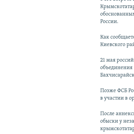
Крымскотатар
обоснованным
России.
Как сообщает
Киевского ра
21 мая росси
объединения
Бахчисарайск
Позже ФСБ Р
в участии в 
После аннекс
обыски у нез
крымскотатар