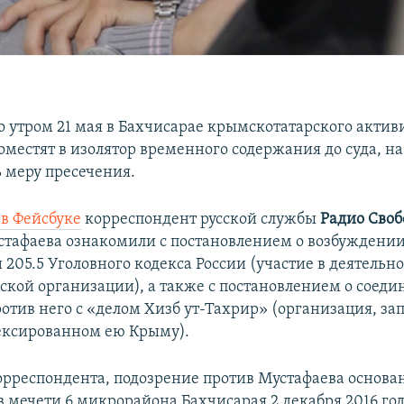
 утром 21 мая в Бахчисарае крымскотатарского актив
оместят в изолятор временного содержания до суда, н
ь меру пресечения.
 в Фейсбук
е
корреспондент русской службы
Радио Своб
тафаева ознакомили с постановлением о возбуждении
и 205.5 Уголовного кодекса России (участие в деятельн
ской организации), а также с постановлением о соед
отив него с «делом Хизб ут-Тахрир» (организация, за
ексированном ею Крыму).
рреспондента, подозрение против Мустафаева основа
 в мечети 6 микрорайона Бахчисарая 2 декабря 2016 год