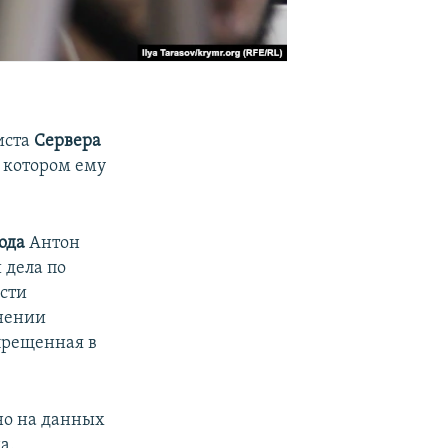
иста
Сервера
а котором ему
ода
Антон
 дела по
ости
инении
прещенная в
но на данных
а.