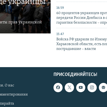
где украинцы
16:59
60 процентов украинцев про
передачи России Донбасса в 
щиты прав украинской
гарантии безопасности – опр
15:47
Войска РФ ударили по Изюму
Харьковской области, есть п
пострадавшие – власти
ПРИСОЕДИНЯЙТЕСЬ!
и. О нас
омментирования
опирайта