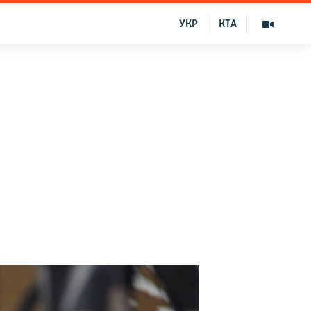
УКР
КТА