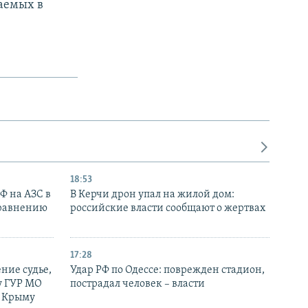
аемых в
18:53
РФ на АЗС в
В Керчи дрон упал на жилой дом:
сравнению
российские власти сообщают о жертвах
17:28
ние судье,
Удар РФ по Одессе: поврежден стадион,
у ГУР МО
пострадал человек – власти
в Крыму