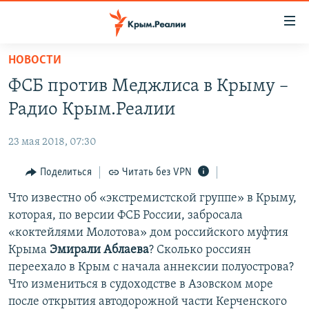
Доступность
ссылки
Вернуться
НОВОСТИ
к
НОВОСТИ
ФСБ против Меджлиса в Крыму –
основному
СПЕЦПРОЕКТЫ
содержанию
Радио Крым.Реалии
ВОДА
Вернутся
ГРУЗ 200
к
23 мая 2018, 07:30
ИСТОРИЯ
КАРТА ВОЕННЫХ ОБЪЕКТОВ КРЫМА
главной
ЕЩЕ
Поделиться
Читать без VPN
11 ЛЕТ ОККУПАЦИИ КРЫМА. 11 ИСТОРИЙ СОПРОТИВЛЕНИЯ
навигации
Вернутся
РАДІО СВОБОДА
Что известно об «экстремистской группе» в Крыму,
ИНТЕРАКТИВ
к
которая, по версии ФСБ России, забросала
КАК ОБОЙТИ БЛОКИРОВКУ
ИНФОГРАФИКА
поиску
«коктейлями Молотова» дом российского муфтия
ТЕЛЕПРОЕКТ КРЫМ.РЕАЛИИ
Крыма
Эмирали Аблаева
? Сколько россиян
Українською
переехало в Крым с начала аннексии полуострова?
СОВЕТЫ ПРАВОЗАЩИТНИКОВ
Qırımtatar
Что измениться в судоходстве в Азовском море
ПРОПАВШИЕ БЕЗ ВЕСТИ
после открытия автодорожной части Керченского