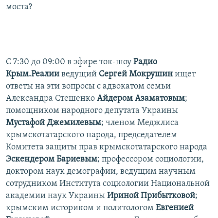
моста?
ПРИСОЕДИНЯЙТЕСЬ!
ПОБЕДИТЕЛЕЙ НЕ СУДЯТ?
КРЫМ.НЕПОКОРЕННЫЙ
ELIFBE
С 7:30 до 09:00 в эфире ток-шоу
Радио
УКРАИНСКАЯ ПРОБЛЕМА КРЫМА
Крым.Реалии
ведущий
Сергей Мокрушин
ищет
Все сайты RFE/RL
ответы на эти вопросы с адвокатом семьи
Александра Стешенко
Айдером Азаматовым
;
помощником народного депутата Украины
Мустафой Джемилевым
; членом Меджлиса
крымскотатарского народа, председателем
Комитета защиты прав крымскотатарского народа
Эскендером Бариевым
; профессором социологии,
доктором наук демографии, ведущим научным
сотрудником Института социологии Национальной
академии наук Украины
Ириной Прибытковой
;
крымским историком и политологом
Евгенией