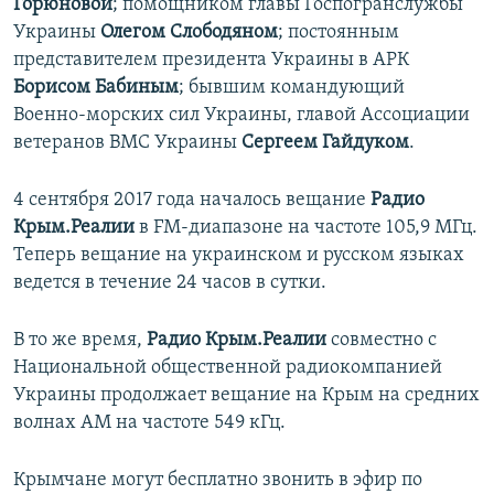
Горюновой
; помощником главы Госпогранслужбы
Украины
Олегом Слободяном
; постоянным
представителем президента Украины в АРК
Борисом Бабиным
; бывшим командующий
Военно-морских сил Украины, главой Ассоциации
ветеранов ВМС Украины
Сергеем Гайдуком
.
4 сентября 2017 года началось вещание
Радио
Крым.Реалии
в FM-диапазоне на частоте 105,9 МГц.
Теперь вещание на украинском и русском языках
ведется в течение 24 часов в сутки.
В то же время,
Радио Крым.Реалии
совместно с
Национальной общественной радиокомпанией
Украины продолжает вещание на Крым на средних
волнах АМ на частоте 549 кГц.
Крымчане могут бесплатно звонить в эфир по