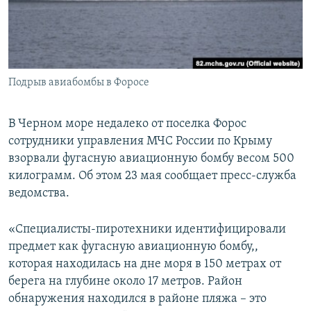
ПРИСОЕДИНЯЙТЕСЬ!
ПОБЕДИТЕЛЕЙ НЕ СУДЯТ?
КРЫМ.НЕПОКОРЕННЫЙ
ELIFBE
Подрыв авиабомбы в Форосе
УКРАИНСКАЯ ПРОБЛЕМА КРЫМА
Все сайты RFE/RL
В Черном море недалеко от поселка Форос
сотрудники управления МЧС России по Крыму
взорвали фугасную авиационную бомбу весом 500
килограмм. Об этом 23 мая сообщает пресс-служба
ведомства.
«Специалисты-пиротехники идентифицировали
предмет как фугасную авиационную бомбу,,
которая находилась на дне моря в 150 метрах от
берега на глубине около 17 метров. Район
обнаружения находился в районе пляжа – это