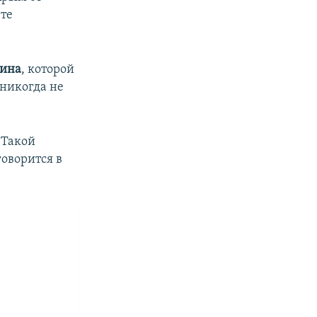
ете
нина
, которой
никогда не
 Такой
говорится в