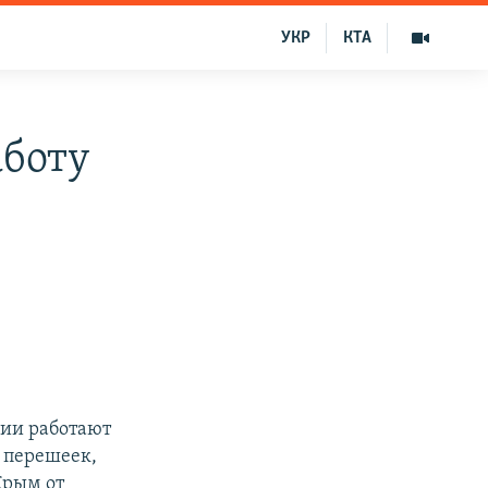
УКР
КТА
аботу
нии работают
й перешеек,
Крым от