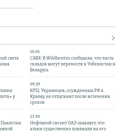
10:45
ний света
СМИ: В Wildberries сообщили, что часть
ания
складов могут перенести в Узбекистан и
Беларусь
09:29
отники
КРЦ: Украинцев, осужденных РФ в
лота» у
Крыму, не отпускают после истечения
сроков
23:00
и Пакистан
Нефтяной гигант ОАЭ заявляет, что
аимной
атаки существенно повлияли на его