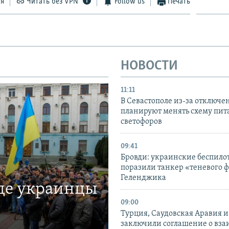
ся
Читать без VPN
Follow us
Печать
НОВОСТИ
11:11
В Севастополе из-за отключе
планируют менять схему пит
светофоров
09:41
Бровди: украинские беспил
поразили танкер «теневого ф
Геленджика
где украинцы
09:00
Турция, Саудовская Аравия 
заключили соглашение о вз