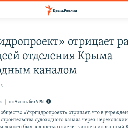
идропроект» отрицает р
деей отделения Крыма
одным каналом
53
ся
Читать без VPN
общество «Укргидропроект» отрицает, что в учрежде
 строительства судоходного канала через Перекопски
ы должен был полностью отделить аннексированный 