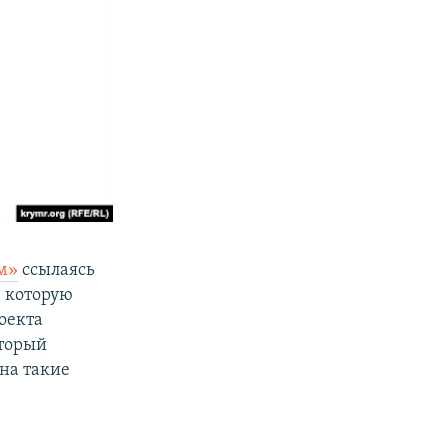
м»
ссылаясь
 которую
оекта
оторый
на такие