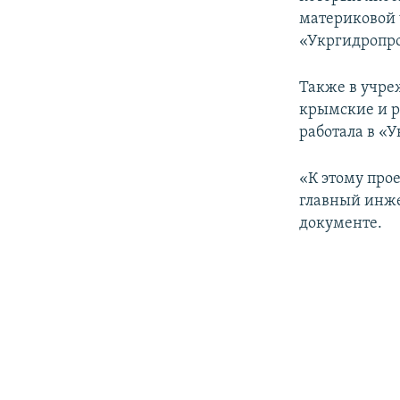
ПОБЕДИТЕЛЕЙ НЕ СУДЯТ?
материковой 
КРЫМ.НЕПОКОРЕННЫЙ
«Укргидропро
ELIFBE
Также в учре
УКРАИНСКАЯ ПРОБЛЕМА КРЫМА
крымские и р
работала в «
«К этому про
главный инж
документе.