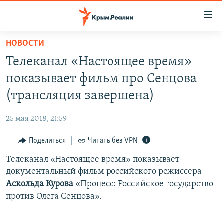
Доступность
ссылки
Вернуться
НОВОСТИ
к
НОВОСТИ
Телеканал «Настоящее время»
основному
СПЕЦПРОЕКТЫ
содержанию
показывает фильм про Сенцова
ВОДА
Вернутся
ГРУЗ 200
(трансляция завершена)
к
ИСТОРИЯ
КАРТА ВОЕННЫХ ОБЪЕКТОВ КРЫМА
главной
25 мая 2018, 21:59
ЕЩЕ
11 ЛЕТ ОККУПАЦИИ КРЫМА. 11 ИСТОРИЙ СОПРОТИВЛЕНИЯ
навигации
Вернутся
Поделиться
Читать без VPN
РАДІО СВОБОДА
ИНТЕРАКТИВ
к
Телеканал «Настоящее время» показывает
КАК ОБОЙТИ БЛОКИРОВКУ
ИНФОГРАФИКА
поиску
документальный фильм российского режиссера
ТЕЛЕПРОЕКТ КРЫМ.РЕАЛИИ
Аскольда Курова
«Процесс: Российское государство
Українською
против Олега Сенцова».
СОВЕТЫ ПРАВОЗАЩИТНИКОВ
Qırımtatar
ПРОПАВШИЕ БЕЗ ВЕСТИ