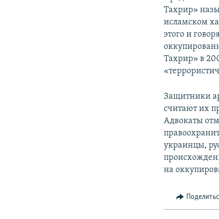
Тахрир» назы
исламском ха
этого и говор
оккупированн
Тахрир» в 20
«террористи
Защитники ар
считают их п
Адвокаты отм
правоохранит
украинцы, ру
происхождени
на оккупиров
Поделить