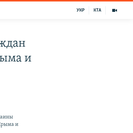
УКР
КТА
аждан
рыма и
раины
Крыма и