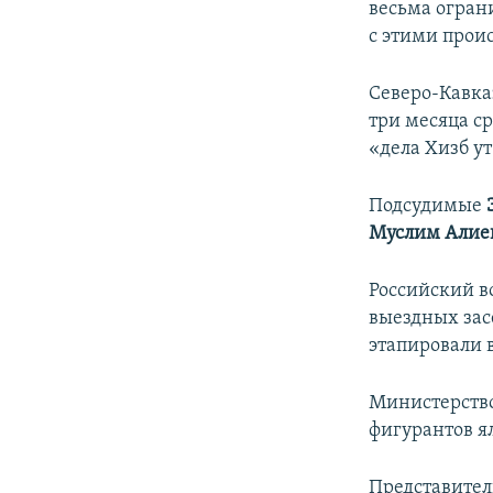
весьма огран
с этими прои
Северо-Кавка
три месяца с
«дела Хизб у
Подсудимые
Э
Муслим Алие
Российский в
выездных зас
этапировали в
Министерство
фигурантов я
Представител