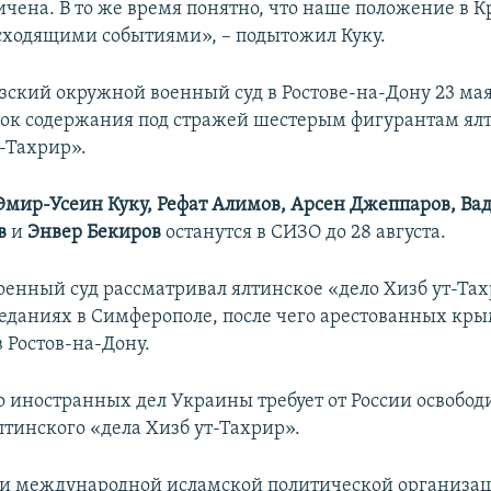
ичена. В то же время понятно, что наше положение в 
сходящими событиями», – подытожил Куку.
зский окружной военный суд в Ростове-на-Дону 23 ма
рок содержания под стражей шестерым фигурантам ял
т-Тахрир».
мир-Усеин Куку, Рефат Алимов, Арсен Джеппаров, Ва
в
и
Энвер Бекиров
останутся в СИЗО до 28 августа.
оенный суд рассматривал ялтинское «дело Хизб ут-Та
еданиях в Симферополе, после чего арестованных кр
 Ростов-на-Дону.
 иностранных дел Украины требует от России освобод
лтинского «дела Хизб ут-Тахрир».
и международной исламской политической организац