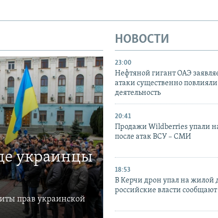
НОВОСТИ
23:00
Нефтяной гигант ОАЭ заявляе
атаки существенно повлияли 
деятельность
20:41
Продажи Wildberries упали н
после атак ВСУ – СМИ
где украинцы
18:53
В Керчи дрон упал на жилой 
российские власти сообщают
щиты прав украинской