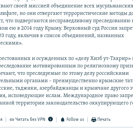
вают своей миссией объединение всех мусульманских
лифате, но они отвергают террористические методы 
ят, что подвергаются несправедливому преследованию в
ом ею в 2014 году Крыму. Верховный суд России запре
03 году, включив в список объединений, названных
ческими».
естованных и осужденных по «делу Хизб ут-Тахрир»
реследование мотивированным по религиозному приз
ечают, что преследуемые по этому делу российскими
ельными органами – преимущественно крымские тата
сские, таджики, азербайджанцы и крымчане другого 
я, исповедующие ислам. Международное право запре
анной территории законодательство оккупирующего го
ся
Читать без VPN
Follow us
Печать