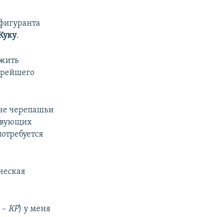
 фигуранта
Куку
.
ожить
орейшего
ине черепашьи
ствующих
потребуется
ческая
 –
КР
) у меня