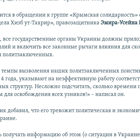
рится в обращении к группе «Крымская солидарность»
дела Хизб ут-Тахрир», правозащитника
Эмира-Усейна 
м, все государственные органы Украины должны прил
лий и включить все законные рычаги влияния для ск
я политзаключенных.
то темпы вызволения наших политзаключенных поист
за 4 года, указывают на неэффективную работу соответ
ных структур. Несложно подсчитать, сколько времени 
м для освобождения всех узников!» – написал он.
к добавил, что его тревожит политическая и экономи
краине.
 получать информацию об этом (о ситуации в Украине