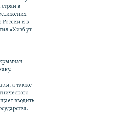
 стран в
достижения
 России и в
тил «Хизб ут-
 крымчан
наку.
ры, а также
этнического
щает вводить
сударства.