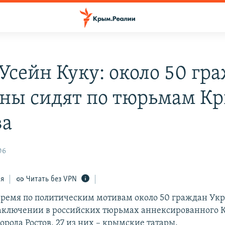
Усейн Куку: около 50 гр
ны сидят по тюрьмам К
ва
06
ся
Читать без VPN
время по политическим мотивам около 50 граждан Ук
заключении в российских тюрьмах аннексированного 
орода Ростов, 27 из них – крымские татары.