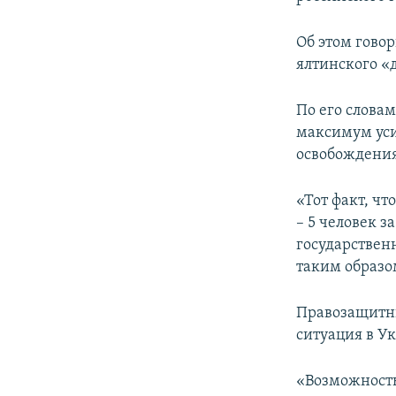
ПОБЕДИТЕЛЕЙ НЕ СУДЯТ?
КРЫМ.НЕПОКОРЕННЫЙ
Об этом гово
ялтинского «
ELIFBE
УКРАИНСКАЯ ПРОБЛЕМА КРЫМА
По его слова
максимум уси
освобождени
«Тот факт, ч
– 5 человек 
государствен
таким образо
Правозащитни
ситуация в У
«Возможность