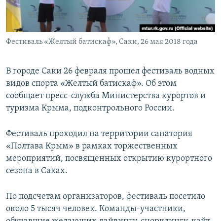
ПРИСОЕДИНЯЙТЕСЬ!
ПОБЕДИТЕЛЕЙ НЕ СУДЯТ?
КРЫМ.НЕПОКОРЕННЫЙ
Фестиваль «Желтый батискаф», Саки, 26 мая 2018 года
ELIFBE
УКРАИНСКАЯ ПРОБЛЕМА КРЫМА
В городе Саки 26 февраля прошел фестиваль водных
Все сайты RFE/RL
видов спорта «Желтый батискаф». Об этом
сообщает пресс-служба Министерства курортов и
туризма Крыма, подконтрольного России.
Фестиваль проходил на территории санатория
«Полтава Крым» в рамках торжественных
мероприятий, посвященных открытию курортного
сезона в Саках.
По подсчетам организаторов, фестиваль посетило
около 5 тысяч человек. Команды-участники,