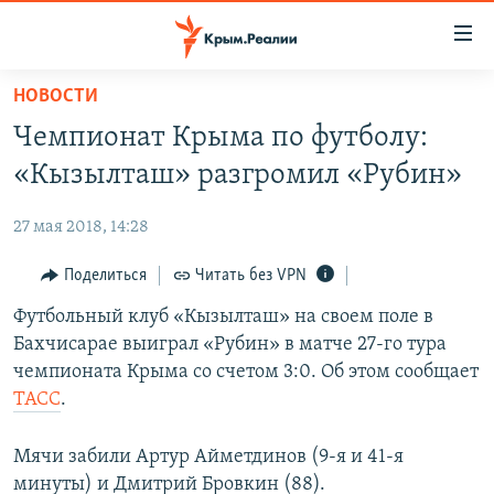
Доступность
ссылки
Вернуться
НОВОСТИ
к
НОВОСТИ
Чемпионат Крыма по футболу:
основному
СПЕЦПРОЕКТЫ
содержанию
«Кызылташ» разгромил «Рубин»
ВОДА
Вернутся
ГРУЗ 200
к
27 мая 2018, 14:28
ИСТОРИЯ
КАРТА ВОЕННЫХ ОБЪЕКТОВ КРЫМА
главной
ЕЩЕ
Поделиться
Читать без VPN
11 ЛЕТ ОККУПАЦИИ КРЫМА. 11 ИСТОРИЙ СОПРОТИВЛЕНИЯ
навигации
Вернутся
РАДІО СВОБОДА
Футбольный клуб «Кызылташ» на своем поле в
ИНТЕРАКТИВ
к
Бахчисарае выиграл «Рубин» в матче 27-го тура
КАК ОБОЙТИ БЛОКИРОВКУ
ИНФОГРАФИКА
поиску
чемпионата Крыма со счетом 3:0. Об этом сообщает
ТЕЛЕПРОЕКТ КРЫМ.РЕАЛИИ
ТАСС
.
Українською
СОВЕТЫ ПРАВОЗАЩИТНИКОВ
Qırımtatar
Мячи забили Артур Айметдинов (9-я и 41-я
ПРОПАВШИЕ БЕЗ ВЕСТИ
минуты) и Дмитрий Бровкин (88).