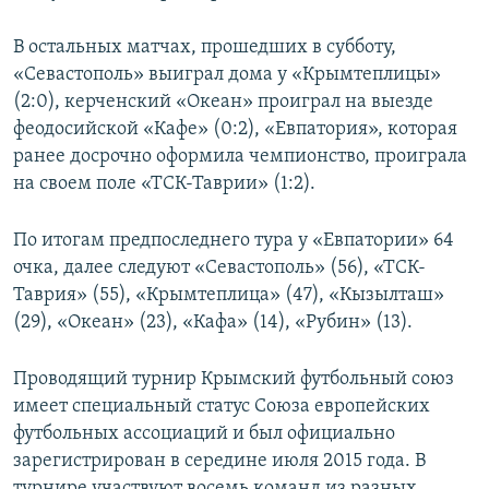
ПРИСОЕДИНЯЙТЕСЬ!
ПОБЕДИТЕЛЕЙ НЕ СУДЯТ?
В остальных матчах, прошедших в субботу,
КРЫМ.НЕПОКОРЕННЫЙ
«Севастополь» выиграл дома у «Крымтеплицы»
ELIFBE
(2:0), керченский «Океан» проиграл на выезде
феодосийской «Кафе» (0:2), «Евпатория», которая
УКРАИНСКАЯ ПРОБЛЕМА КРЫМА
ранее досрочно оформила чемпионство, проиграла
Все сайты RFE/RL
на своем поле «ТСК-Таврии» (1:2).
По итогам предпоследнего тура у «Евпатории» 64
очка, далее следуют «Севастополь» (56), «ТСК-
Таврия» (55), «Крымтеплица» (47), «Кызылташ»
(29), «Океан» (23), «Кафа» (14), «Рубин» (13).
Проводящий турнир Крымский футбольный союз
имеет специальный статус Союза европейских
футбольных ассоциаций и был официально
зарегистрирован в середине июля 2015 года. В
турнире участвуют восемь команд из разных