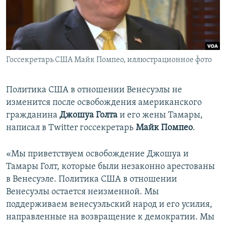
ПРИСОЕДИНЯЙТЕСЬ!
ПОБЕДИТЕЛЕЙ НЕ СУДЯТ?
КРЫМ.НЕПОКОРЕННЫЙ
ELIFBE
Госсекретарь США Майк Помпео, иллюстрационное фото
УКРАИНСКАЯ ПРОБЛЕМА КРЫМА
Все сайты RFE/RL
Политика США в отношении Венесуэлы не
изменится после освобождения американского
гражданина
Джошуа Голта
и его жены Тамары,
написал в Twitter госсекретарь
Майк Помпео
.
«Мы приветствуем освобождение Джошуа и
Тамары Голт, которые были незаконно арестованы
в Венесуэле. Политика США в отношении
Венесуэлы остается неизменной. Мы
поддерживаем венесуэльский народ и его усилия,
направленные на возвращение к демократии. Мы