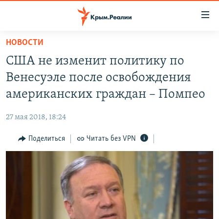
Доступность
ссылки
Вернуться
НОВОСТИ
к
НОВОСТИ
США не изменит политику по
основному
СПЕЦПРОЕКТЫ
содержанию
Венесуэле после освобождения
ВОДА
Вернутся
ГРУЗ 200
американских граждан – Помпео
к
ИСТОРИЯ
КАРТА ВОЕННЫХ ОБЪЕКТОВ КРЫМА
главной
27 мая 2018, 18:24
ЕЩЕ
11 ЛЕТ ОККУПАЦИИ КРЫМА. 11 ИСТОРИЙ СОПРОТИВЛЕНИЯ
навигации
Вернутся
Поделиться
Читать без VPN
РАДІО СВОБОДА
ИНТЕРАКТИВ
к
КАК ОБОЙТИ БЛОКИРОВКУ
ИНФОГРАФИКА
поиску
ТЕЛЕПРОЕКТ КРЫМ.РЕАЛИИ
Українською
СОВЕТЫ ПРАВОЗАЩИТНИКОВ
Qırımtatar
ПРОПАВШИЕ БЕЗ ВЕСТИ