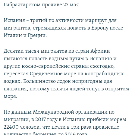
Гибралтарском проливе 27 мая.
ПРИСОЕДИНЯЙТЕСЬ!
ПОБЕДИТЕЛЕЙ НЕ СУДЯТ?
КРЫМ.НЕПОКОРЕННЫЙ
Испания – третий по активности маршрут для
ELIFBE
мигрантов, стремящихся попасть в Европу после
Италии и Греции.
УКРАИНСКАЯ ПРОБЛЕМА КРЫМА
Все сайты RFE/RL
Десятки тысяч мигрантов из стран Африки
пытаются попасть водным путям в Испанию и
другие южно-европейские страны ежегодно,
пересекая Средиземное море на контрабандных
лодках. Большинство лодок непригодны для
плавания, поэтому тысячи людей тонут в открытом
море.
По данным Международной организации по
миграции, в 2017 году в Испанию прибыли морем
22400 человек, что почти в три раза превысило
количество беженцев до 2016 года.