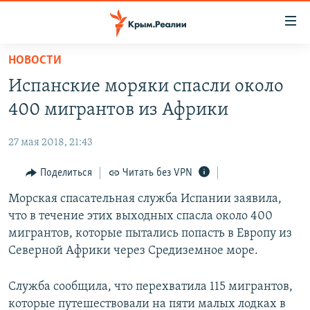
Доступность
ссылки
Вернуться
НОВОСТИ
к
НОВОСТИ
Испанские моряки спасли около
основному
СПЕЦПРОЕКТЫ
содержанию
400 мигрантов из Африки
ВОДА
Вернутся
ГРУЗ 200
к
27 мая 2018, 21:43
ИСТОРИЯ
КАРТА ВОЕННЫХ ОБЪЕКТОВ КРЫМА
главной
ЕЩЕ
Поделиться
Читать без VPN
11 ЛЕТ ОККУПАЦИИ КРЫМА. 11 ИСТОРИЙ СОПРОТИВЛЕНИЯ
навигации
Вернутся
РАДІО СВОБОДА
Морская спасательная служба Испании заявила,
ИНТЕРАКТИВ
к
что в течение этих выходных спасла около 400
КАК ОБОЙТИ БЛОКИРОВКУ
ИНФОГРАФИКА
поиску
мигрантов, которые пытались попасть в Европу из
ТЕЛЕПРОЕКТ КРЫМ.РЕАЛИИ
Северной Африки через Средиземное море.
Українською
СОВЕТЫ ПРАВОЗАЩИТНИКОВ
Qırımtatar
Служба сообщила, что перехватила 115 мигрантов,
ПРОПАВШИЕ БЕЗ ВЕСТИ
которые путешествовали на пяти малых лодках в