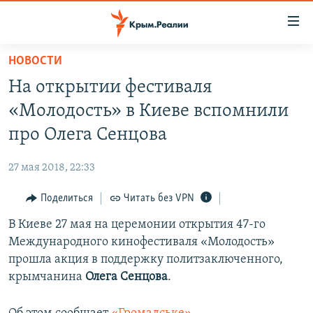
Доступность
ссылки
Вернуться
НОВОСТИ
к
НОВОСТИ
На открытии фестиваля
основному
СПЕЦПРОЕКТЫ
содержанию
«Молодость» в Киеве вспомнили
ВОДА
Вернутся
ГРУЗ 200
про Олега Сенцова
к
ИСТОРИЯ
КАРТА ВОЕННЫХ ОБЪЕКТОВ КРЫМА
главной
27 мая 2018, 22:33
ЕЩЕ
11 ЛЕТ ОККУПАЦИИ КРЫМА. 11 ИСТОРИЙ СОПРОТИВЛЕНИЯ
навигации
Вернутся
Поделиться
Читать без VPN
РАДІО СВОБОДА
ИНТЕРАКТИВ
к
В Киеве 27 мая на церемонии открытия 47-го
КАК ОБОЙТИ БЛОКИРОВКУ
ИНФОГРАФИКА
поиску
Международного кинофестиваля «Молодость»
ТЕЛЕПРОЕКТ КРЫМ.РЕАЛИИ
прошла акция в поддержку политзаключенного,
Українською
крымчанина
Олега Сенцова
.
СОВЕТЫ ПРАВОЗАЩИТНИКОВ
Qırımtatar
ПРОПАВШИЕ БЕЗ ВЕСТИ