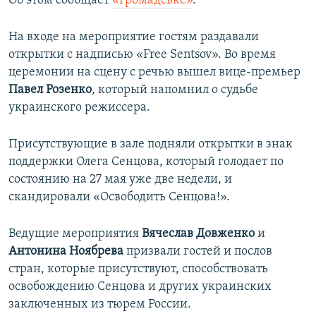
Об этом сообщает
«Громадське»
.
ПРИСОЕДИНЯЙТЕСЬ!
ПОБЕДИТЕЛЕЙ НЕ СУДЯТ?
На входе на мероприятие гостям раздавали
КРЫМ.НЕПОКОРЕННЫЙ
открытки с надписью «Free Sentsov». Во время
ELIFBE
церемонии на сцену с речью вышел вице-премьер
Павел Розенко
, который напомнил о судьбе
УКРАИНСКАЯ ПРОБЛЕМА КРЫМА
украинского режиссера.
Все сайты RFE/RL
Присутствующие в зале подняли открытки в знак
поддержки Олега Сенцова, который голодает по
состоянию на 27 мая уже две недели, и
скандировали «Освободить Сенцова!».
Ведущие мероприятия
Вячеслав Довженко
и
Антонина Ноябрева
призвали гостей и послов
стран, которые присутствуют, способствовать
освобождению Сенцова и других украинских
заключенных из тюрем России.