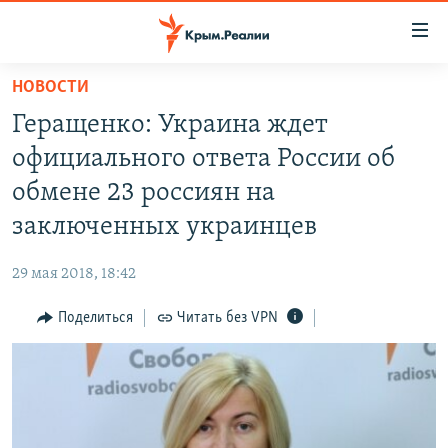
Доступность
ссылки
Вернуться
НОВОСТИ
к
НОВОСТИ
Геращенко: Украина ждет
основному
СПЕЦПРОЕКТЫ
содержанию
официального ответа России об
ВОДА
Вернутся
ГРУЗ 200
обмене 23 россиян на
к
ИСТОРИЯ
КАРТА ВОЕННЫХ ОБЪЕКТОВ КРЫМА
заключенных украинцев
главной
ЕЩЕ
11 ЛЕТ ОККУПАЦИИ КРЫМА. 11 ИСТОРИЙ СОПРОТИВЛЕНИЯ
навигации
29 мая 2018, 18:42
Вернутся
РАДІО СВОБОДА
ИНТЕРАКТИВ
к
Поделиться
Читать без VPN
КАК ОБОЙТИ БЛОКИРОВКУ
ИНФОГРАФИКА
поиску
ТЕЛЕПРОЕКТ КРЫМ.РЕАЛИИ
Українською
СОВЕТЫ ПРАВОЗАЩИТНИКОВ
Qırımtatar
ПРОПАВШИЕ БЕЗ ВЕСТИ