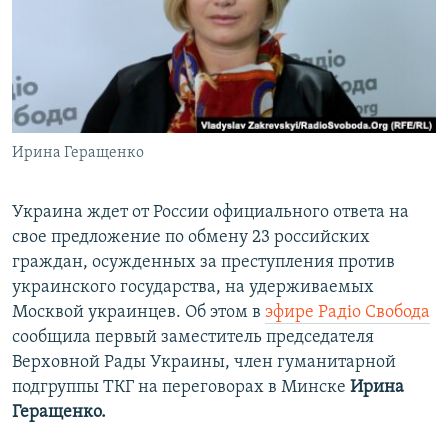
ПРИСОЕДИНЯЙТЕСЬ!
ПОБЕДИТЕЛЕЙ НЕ СУДЯТ?
КРЫМ.НЕПОКОРЕННЫЙ
ELIFBE
УКРАИНСКАЯ ПРОБЛЕМА КРЫМА
Все сайты RFE/RL
Ирина Геращенко
Украина ждет от России официального ответа на
свое предложение по обмену 23 российских
граждан, осужденных за преступления против
украинского государства, на удерживаемых
Москвой украинцев. Об этом в
эфире Радіо Свобода
сообщила первый заместитель председателя
Верховной Рады Украины, член гуманитарной
подгруппы ТКГ на переговорах в Минске
Ирина
Геращенко.