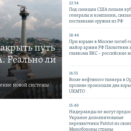
22:54
Под санкции США попали ку
генералы и компании, связа
поставками оружия из РФ
18:44
При взрыве в Москве погиб г
закрыть путь
майор армии РФ Плохотнюк и
главкома ВКС – российские 
. Реально ли
16:55
Возле нефтяного танкера в 
ление новой системы
проливе произошли два взры
UKMTO
15:40
Нидерланды не могут предос
Украине дополнительные
перехватчики Patriot из своих
Минобороны страны