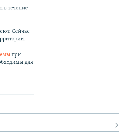
ы в течение
пеют. Сейчас
ерриторий.
лемы
при
обходимы для