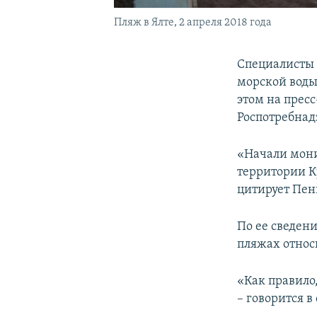
Пляж в Ялте, 2 апреля 2018 года
Специалисты 
морской воды
этом на прес
Роспотребнад
«Начали мони
территории Кр
цитирует Пе
По ее сведен
пляжах относ
«Как правило
– говорится в