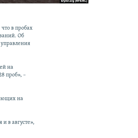
что в пробах
ваний. Об
 управления
ей на
8 проб», –
хающих на
и в августе»,