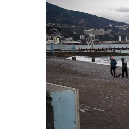
ПОБЕДИТЕЛЕЙ НЕ СУДЯТ?
КРЫМ.НЕПОКОРЕННЫЙ
ELIFBE
УКРАИНСКАЯ ПРОБЛЕМА КРЫМА