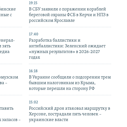
19:15
бинские
В СБУ заявили о поражении кораблей
нные с
береговой охраны ФСБ в Керчи и НПЗ в
российском Ярославле
17:40
енерал-
Разработка баллистики и
 зять
антибаллистики: Зеленский ожидает
медиа
«нужных результатов» в 2026-2027
годах
16:18
Ормузском
В Украине сообщили о подозрении трем
ва –
бывшим налоговикам из Крыма,
которые перешли на сторону РФ
15:02
тавить
Российский дрон атаковал маршрутку в
Херсоне, пострадали пять человек –
 запасов –
украинские власти