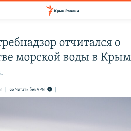
требнадзор отчитался о
тве морской воды в Кры
51
ся
Читать без VPN