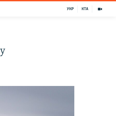
УКР
КТА
му