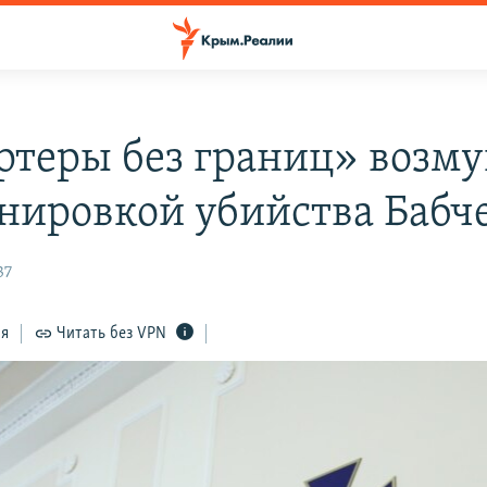
ртеры без границ» возм
нировкой убийства Бабч
37
ся
Читать без VPN