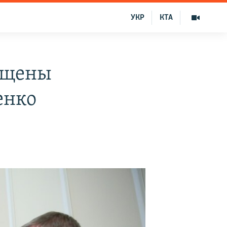
УКР
КТА
ущены
енко