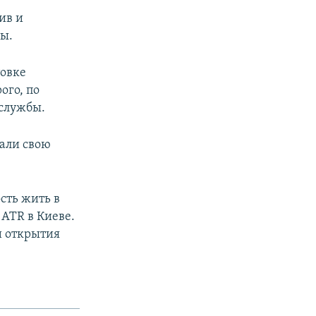
ив и
ны.
товке
ого, по
цслужбы.
али свою
сть жить в
ATR в Киеве.
и открытия