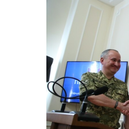
ПОБЕДИТЕЛЕЙ НЕ СУДЯТ?
КРЫМ.НЕПОКОРЕННЫЙ
ELIFBE
УКРАИНСКАЯ ПРОБЛЕМА КРЫМА