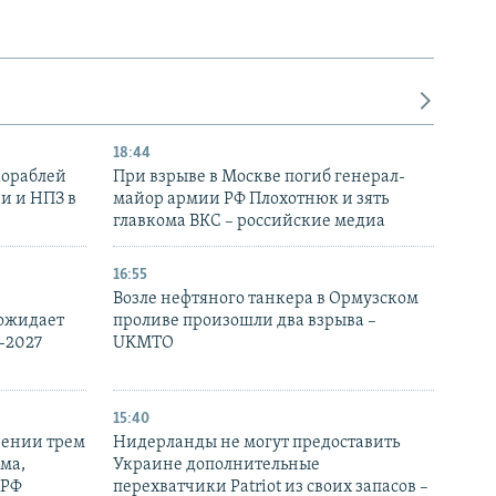
18:44
кораблей
При взрыве в Москве погиб генерал-
и и НПЗ в
майор армии РФ Плохотнюк и зять
главкома ВКС – российские медиа
16:55
Возле нефтяного танкера в Ормузском
 ожидает
проливе произошли два взрыва –
-2027
UKMTO
15:40
рении трем
Нидерланды не могут предоставить
ма,
Украине дополнительные
 РФ
перехватчики Patriot из своих запасов –