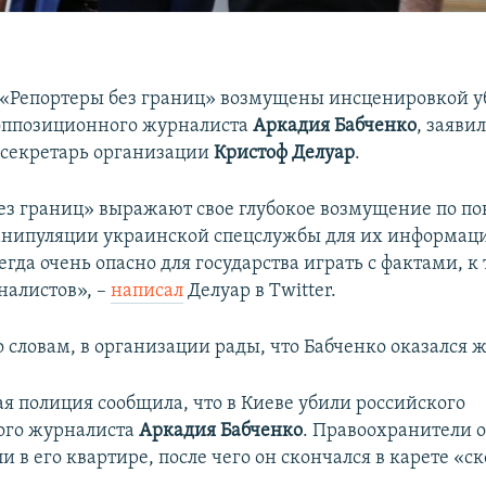
«Репортеры без границ» возмущены инсценировкой у
оппозиционного журналиста
Аркадия Бабченко
, заяви
секретарь организации
Кристоф Делуар
.
ез границ» выражают свое глубокое возмущение по по
анипуляции украинской спецслужбы для их информац
егда очень опасно для государства играть с фактами, к
алистов», –
написал
Делуар в Twitter.
о словам, в организации рады, что Бабченко оказался
ая полиция сообщила, что в Киеве убили российского
ого журналиста
Аркадия Бабченко
. Правоохранители о
ли в его квартире, после чего он скончался в карете «с