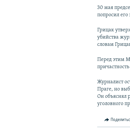
30 мая предс
попросил его
Грицак утверж
убийства жур
словам Грица
Перед этим М
причастность 
Журналист ос
Праге, но вы
Он объяснял 
уголовного п
Поделить