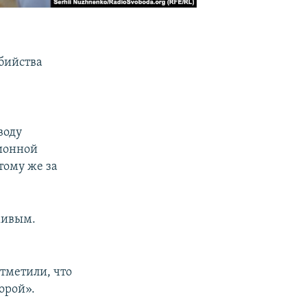
бийства
л
воду
ионной
 тому же за
 живым.
тметили, что
корой».