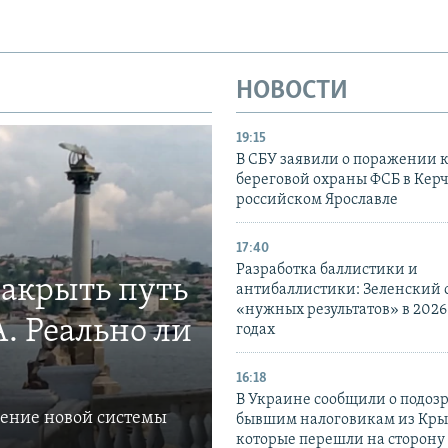
НОВОСТИ
19:15
В СБУ заявили о поражении 
береговой охраны ФСБ в Керч
российском Ярославле
17:40
Разработка баллистики и
закрыть путь
антибаллистики: Зеленский
«нужных результатов» в 2026
. Реально ли
годах
16:18
В Украине сообщили о подоз
ление новой системы
бывшим налоговикам из Кры
которые перешли на сторону