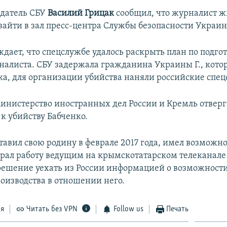
едатель СБУ
Василий Грицак
сообщил, что журналист ж
 зайти в зал пресс-центра Службы безопасности Украи
дает, что спецслужбе удалось раскрыть план по подго
налиста. СБУ задержала гражданина Украины Г., котор
ка, для организации убийства наняли российские спе
инистерство иностранных дел России и Кремль отверг
к убийству Бабченко.
тавил свою родину в феврале 2017 года, имел возможно
брал работу ведущим на крымскотатарском телеканале 
решение уехать из России информацией о возможност
роизводства в отношении него.
ся
Читать без VPN
Follow us
Печать