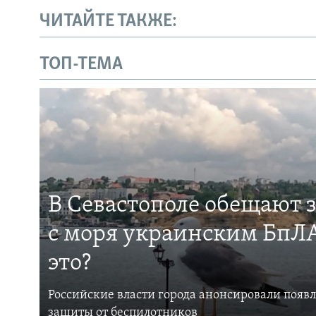
ЧИТАЙТЕ ТАКЖЕ:
ТОП-ТЕМА
В Севастополе обещают 
с моря украинским БпЛА
это?
Российские власти города анонсировали появ
защиты от беспилотников