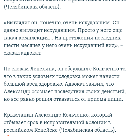
ПРИСОЕДИНЯЙТЕСЬ!
ПОБЕДИТЕЛЕЙ НЕ СУДЯТ?
(Челябинская область).
КРЫМ.НЕПОКОРЕННЫЙ
«Выглядит он, конечно, очень исхудавшим. Он
ELIFBE
давно выглядит исхудавшим. Просто у него еще
такая комплекция... На протяжении последних
УКРАИНСКАЯ ПРОБЛЕМА КРЫМА
шести месяцев у него очень исхудавший вид», –
Все сайты RFE/RL
сказал адвокат.
По словам Лепехина, он обсуждал с Кольченко то,
что в таких условиях голодовка может нанести
большой вред здоровью. Адвокат заявил, что
Александр осознает последствия своих действий,
но все равно решил отказаться от приема пищи.
Крымчанин Александр Кольченко, который
отбывает срок в исправительной колонии в
российском Копейске (Челябинская область),