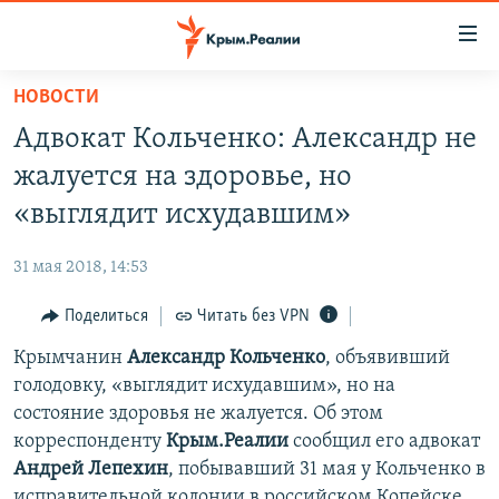
Доступность
ссылки
Вернуться
НОВОСТИ
к
НОВОСТИ
Адвокат Кольченко: Александр не
основному
СПЕЦПРОЕКТЫ
содержанию
жалуется на здоровье, но
ВОДА
Вернутся
ГРУЗ 200
«выглядит исхудавшим»
к
ИСТОРИЯ
КАРТА ВОЕННЫХ ОБЪЕКТОВ КРЫМА
главной
31 мая 2018, 14:53
ЕЩЕ
11 ЛЕТ ОККУПАЦИИ КРЫМА. 11 ИСТОРИЙ СОПРОТИВЛЕНИЯ
навигации
Вернутся
Поделиться
Читать без VPN
РАДІО СВОБОДА
ИНТЕРАКТИВ
к
Крымчанин
Александр Кольченко
, объявивший
КАК ОБОЙТИ БЛОКИРОВКУ
ИНФОГРАФИКА
поиску
голодовку, «выглядит исхудавшим», но на
ТЕЛЕПРОЕКТ КРЫМ.РЕАЛИИ
состояние здоровья не жалуется. Об этом
Українською
корреспонденту
Крым.Реалии
сообщил его адвокат
СОВЕТЫ ПРАВОЗАЩИТНИКОВ
Qırımtatar
Андрей Лепехин
, побывавший 31 мая у Кольченко в
ПРОПАВШИЕ БЕЗ ВЕСТИ
исправительной колонии в российском Копейске