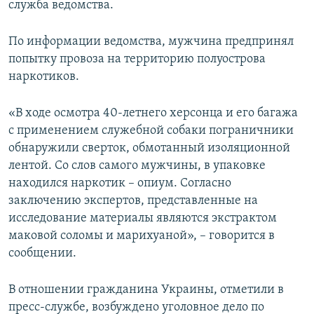
служба ведомства.
ПРИСОЕДИНЯЙТЕСЬ!
ПОБЕДИТЕЛЕЙ НЕ СУДЯТ?
КРЫМ.НЕПОКОРЕННЫЙ
По информации ведомства, мужчина предпринял
попытку провоза на территорию полуострова
ELIFBE
наркотиков.
УКРАИНСКАЯ ПРОБЛЕМА КРЫМА
Все сайты RFE/RL
«В ходе осмотра 40-летнего херсонца и его багажа
с применением служебной собаки пограничники
обнаружили сверток, обмотанный изоляционной
лентой. Со слов самого мужчины, в упаковке
находился наркотик – опиум. Согласно
заключению экспертов, представленные на
исследование материалы являются экстрактом
маковой соломы и марихуаной», – говорится в
сообщении.
В отношении гражданина Украины, отметили в
пресс-службе, возбуждено уголовное дело по