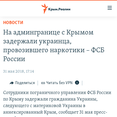
Доступность
ссылки
Вернуться
НОВОСТИ
к
НОВОСТИ
На админгранице с Крымом
основному
СПЕЦПРОЕКТЫ
содержанию
задержали украинца,
ВОДА
Вернутся
ГРУЗ 200
провозившего наркотики – ФСБ
к
ИСТОРИЯ
КАРТА ВОЕННЫХ ОБЪЕКТОВ КРЫМА
России
главной
ЕЩЕ
11 ЛЕТ ОККУПАЦИИ КРЫМА. 11 ИСТОРИЙ СОПРОТИВЛЕНИЯ
навигации
31 мая 2018, 17:14
Вернутся
РАДІО СВОБОДА
ИНТЕРАКТИВ
к
Поделиться
Читать без VPN
КАК ОБОЙТИ БЛОКИРОВКУ
ИНФОГРАФИКА
поиску
Сотрудники пограничного управления ФСБ России
ТЕЛЕПРОЕКТ КРЫМ.РЕАЛИИ
Українською
по Крыму задержали гражданина Украины,
СОВЕТЫ ПРАВОЗАЩИТНИКОВ
следующего с материковой Украины в
Qırımtatar
аннексированный Крым, сообщает 31 мая пресс-
ПРОПАВШИЕ БЕЗ ВЕСТИ