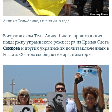
ПРИСОЕДИНЯЙТЕСЬ!
ПОБЕДИТЕЛЕЙ НЕ СУДЯТ?
КРЫМ.НЕПОКОРЕННЫЙ
Акция в Тель-Авиве, 1 июня 2018 года
ELIFBE
УКРАИНСКАЯ ПРОБЛЕМА КРЫМА
В израильском Тель-Авиве 1 июня прошла акция в
Все сайты RFE/RL
поддержку украинского режиссера из Крыма
Олега
Сенцова
и других украинских политзаключенных в
России. Об этом сообщают ее организаторы.