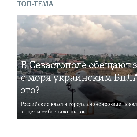
ТОП-ТЕМА
В Севастополе обещают 
с моря украинским БпЛА
это?
Российские власти города анонсировали появ
защиты от беспилотников