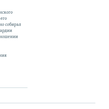
нского
 его
но собирал
вардии
отношении
ания