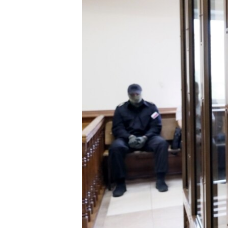
ПОБЕДИТЕЛЕЙ НЕ СУДЯТ?
КРЫМ.НЕПОКОРЕННЫЙ
ELIFBE
УКРАИНСКАЯ ПРОБЛЕМА КРЫМА