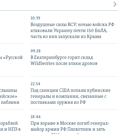
10:39
Воздушные силы ВСУ: ночью войска РФ
атаковали Украину почти 150 БпЛА,
часть из них запускали из Крыма
09:28
ы «Русской
В Екатеринбурге горит склад
Wildberries после атаки дронов
22:54
 слышны
Под санкции США попали кубинские
дейское»
генералы и компании, связанные с
– паблики
поставками оружия из РФ
18:44
кораблей
При взрыве в Москве погиб генерал-
и и НПЗ в
майор армии РФ Плохотнюк и зять