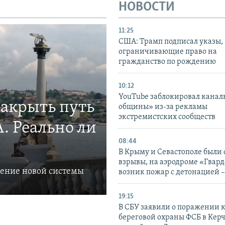
НОВОСТИ
11:25
США: Трамп подписал указы,
ограничивающие право на
гражданство по рождению
10:12
YouTube заблокировал канал
закрыть путь
общины» из-за рекламы
экстремистских сообществ
. Реально ли
08:44
В Крыму и Севастополе были
взрывы, на аэродроме «Гвар
ление новой системы
возник пожар с детонацией 
19:15
В СБУ заявили о поражении 
береговой охраны ФСБ в Керч