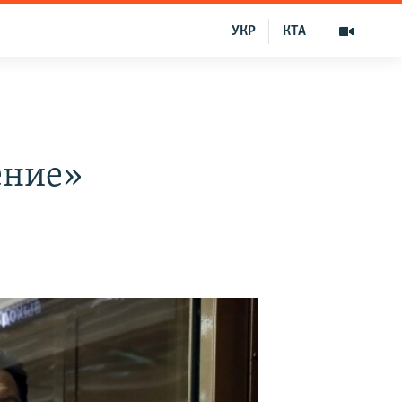
УКР
КТА
ение»