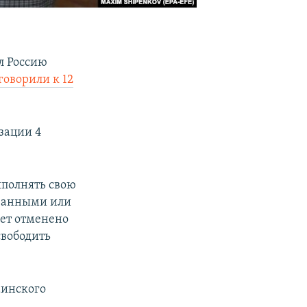
л Россию
говорили к 12
зации 4
ыполнять свою
ованными или
ет отменено
свободить
аинского