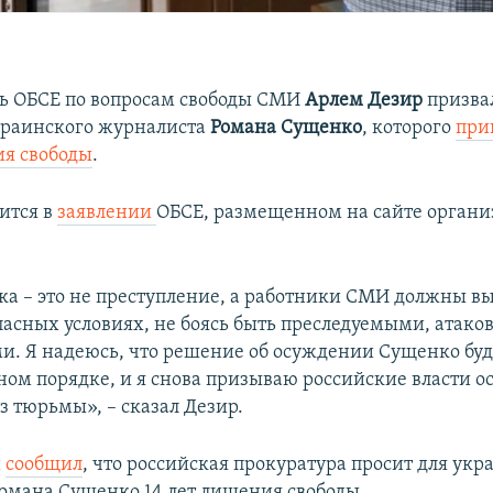
ь ОБСЕ по вопросам свободы СМИ
Арлем Дезир
призва
краинского журналиста
Романа Сущенко
, которого
при
я свободы
.
ится в
заявлении
ОБСЕ, размещенном на сайте органи
а – это не преступление, а работники СМИ должны в
опасных условиях, не боясь быть преследуемыми, атак
. Я надеюсь, что решение об осуждении Сущенко буд
ном порядке, и я снова призываю российские власти о
з тюрьмы», – сказал Дезир.
н
сообщил
, что российская прокуратура просит для укр
омана Сущенко 14 лет лишения свободы.