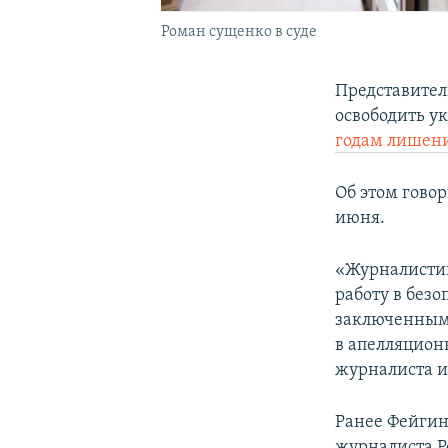
Роман сущенко в суде
Представител
освободить у
годам лишени
Об этом говор
июня.
«Журналистик
работу в без
заключенными
в апелляцион
журналиста и
Ранее Фейги
журналиста Р