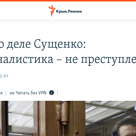
о деле Сущенко:
алистика – не преступл
2:49
ся
Читать без VPN