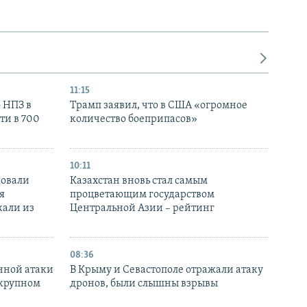
11:15
 НПЗ в
Трамп заявил, что в США «огромное
ти в 700
количество боеприпасов»
10:11
ковали
Казахстан вновь стал самым
я
процветающим государством
кали из
Центральной Азии – рейтинг
08:36
нной атаки
В Крыму и Севастополе отражали атаку
 крупном
дронов, были слышны взрывы