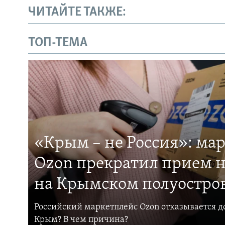
ЧИТАЙТЕ ТАКЖЕ:
ТОП-ТЕМА
«Крым – не Россия»: ма
Ozon прекратил прием н
на Крымском полуостро
Российский маркетплейс Ozon отказывается до
Крым? В чем причина?