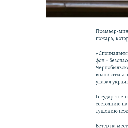
Премьер-мин
пожара, кото
«Специальны
фон – безопас
Чернобыльско
волноваться 
указал украи
Государствен
состоянию на 
тушению пожа
Ветер на мес