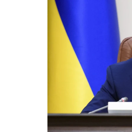
ПОБЕДИТЕЛЕЙ НЕ СУДЯТ?
КРЫМ.НЕПОКОРЕННЫЙ
ELIFBE
УКРАИНСКАЯ ПРОБЛЕМА КРЫМА