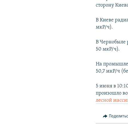
сторону Киев
В Киеве ради
мкР/ч).
В Чернобыле 
50 мкР/ч).
На промышле
50,7 мкР/ч (б
5 июня в 10:1
произошло во
лесной масси
Поделить