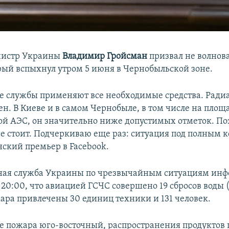
истр Украины
Владимир Гройсман
призвал не волнова
рый вспыхнул утром 5 июня в Чернобыльской зоне.
е службы применяют все необходимые средства. Рад
ен. В Киеве и в самом Чернобыле, в том числе на площ
й АЭС, он значительно ниже допустимых отметок. По
не стоит. Подчеркиваю еще раз: ситуация под полным к
нский премьер в Facebook.
ная служба Украины по чрезвычайным ситуациям инф
20:00, что авиацией ГСЧС совершено 19 сбросов воды (
ра привлечены 30 единиц техники и 131 человек.
те пожара юго-восточный, распространения продуктов 