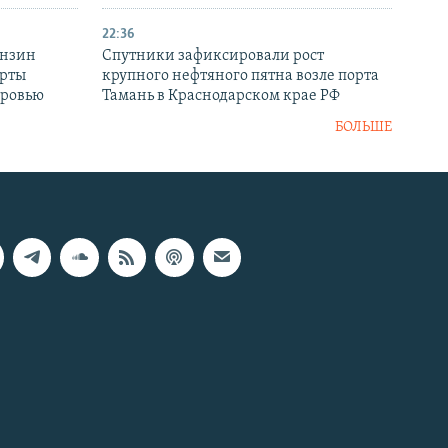
22:36
ензин
Спутники зафиксировали рост
ерты
крупного нефтяного пятна возле порта
оровью
Тамань в Краснодарском крае РФ
БОЛЬШЕ