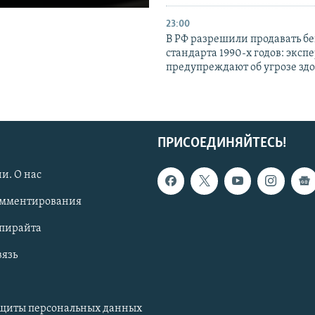
23:00
В РФ разрешили продавать б
стандарта 1990-х годов: эксп
предупреждают об угрозе зд
ПРИСОЕДИНЯЙТЕСЬ!
и. О нас
омментирования
опирайта
вязь
ащиты персональных данных