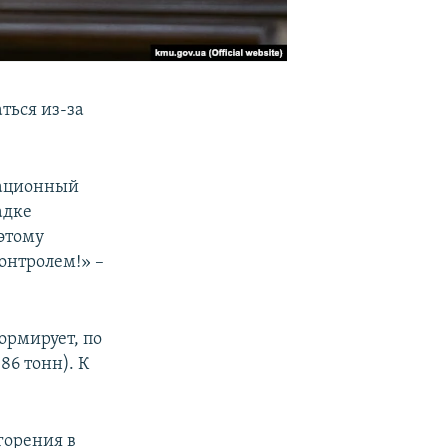
ться из-за
иационный
адке
этому
онтролем!» –
ормирует, по
86 тонн). К
горения в