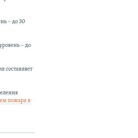
нь – до 30
уровень – до
н составляет
селения
ем пожара в