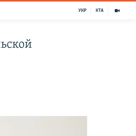
УКР
КТА
льской