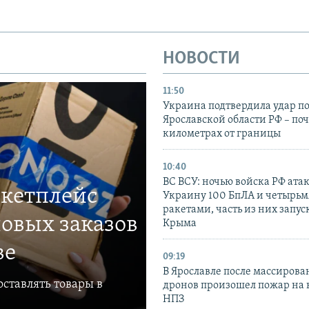
НОВОСТИ
11:50
Украина подтвердила удар по
Ярославской области РФ – поч
километрах от границы
10:40
ВС ВСУ: ночью войска РФ ата
ркетплейс
Украину 100 БпЛА и четырьм
ракетами, часть из них запус
овых заказов
Крыма
ве
09:19
В Ярославле после массирова
ставлять товары в
дронов произошел пожар на
НПЗ