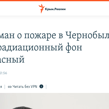
ман о пожаре в Чернобы
 радиационный фон
асный
0:56
ся
Читать без VPN