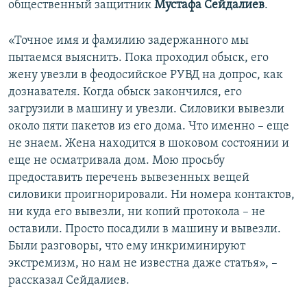
общественный защитник
Мустафа Сейдалиев
.
ПРИСОЕДИНЯЙТЕСЬ!
ПОБЕДИТЕЛЕЙ НЕ СУДЯТ?
КРЫМ.НЕПОКОРЕННЫЙ
«Точное имя и фамилию задержанного мы
пытаемся выяснить. Пока проходил обыск, его
ELIFBE
жену увезли в феодосийское РУВД на допрос, как
УКРАИНСКАЯ ПРОБЛЕМА КРЫМА
дознавателя. Когда обыск закончился, его
Все сайты RFE/RL
загрузили в машину и увезли. Силовики вывезли
около пяти пакетов из его дома. Что именно – еще
не знаем. Жена находится в шоковом состоянии и
еще не осматривала дом. Мою просьбу
предоставить перечень вывезенных вещей
силовики проигнорировали. Ни номера контактов,
ни куда его вывезли, ни копий протокола – не
оставили. Просто посадили в машину и вывезли.
Были разговоры, что ему инкриминируют
экстремизм, но нам не известна даже статья», –
рассказал Сейдалиев.