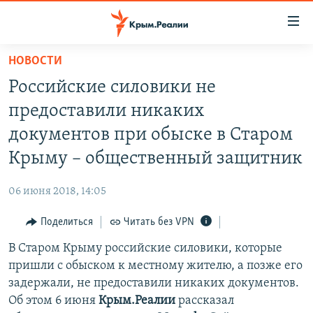
Доступность
ссылки
Вернуться
НОВОСТИ
к
НОВОСТИ
Российские силовики не
основному
СПЕЦПРОЕКТЫ
содержанию
предоставили никаких
ВОДА
Вернутся
ГРУЗ 200
документов при обыске в Старом
к
ИСТОРИЯ
КАРТА ВОЕННЫХ ОБЪЕКТОВ КРЫМА
Крыму – общественный защитник
главной
ЕЩЕ
11 ЛЕТ ОККУПАЦИИ КРЫМА. 11 ИСТОРИЙ СОПРОТИВЛЕНИЯ
навигации
06 июня 2018, 14:05
Вернутся
РАДІО СВОБОДА
ИНТЕРАКТИВ
к
Поделиться
Читать без VPN
КАК ОБОЙТИ БЛОКИРОВКУ
ИНФОГРАФИКА
поиску
В Старом Крыму российские силовики, которые
ТЕЛЕПРОЕКТ КРЫМ.РЕАЛИИ
Українською
пришли с обыском к местному жителю, а позже его
СОВЕТЫ ПРАВОЗАЩИТНИКОВ
задержали, не предоставили никаких документов.
Qırımtatar
Об этом 6 июня
Крым.Реалии
рассказал
ПРОПАВШИЕ БЕЗ ВЕСТИ