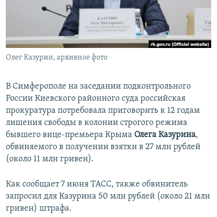
ПРИСОЕДИНЯЙТЕСЬ!
ПОБЕДИТЕЛЕЙ НЕ СУДЯТ?
КРЫМ.НЕПОКОРЕННЫЙ
ELIFBE
Олег Казурин, архивное фото
УКРАИНСКАЯ ПРОБЛЕМА КРЫМА
Все сайты RFE/RL
В Симферополе на заседании подконтрольного
России Киевского районного суда российская
прокуратура потребовала приговорить к 12 годам
лишения свободы в колонии строгого режима
бывшего вице-премьера Крыма
Олега Казурина
,
обвиняемого в получении взятки в 27 млн рублей
(около 11 млн гривен).
Как сообщает 7 июня ТАСС, также обвинитель
запросил для Казурина 50 млн рублей (около 21 млн
гривен) штрафа.