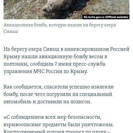
ПРИСОЕДИНЯЙТЕСЬ!
ПОБЕДИТЕЛЕЙ НЕ СУДЯТ?
КРЫМ.НЕПОКОРЕННЫЙ
Авиационная бомба, которую нашли на берегу озера
ELIFBE
Сиваш
УКРАИНСКАЯ ПРОБЛЕМА КРЫМА
Все сайты RFE/RL
На берегу озера Сиваш в аннексированном Россией
Крыму нашли авиационную бомбу весом в
полтонны, сообщила 7 июня пресс-служба
управления МЧС России по Крыму.
Как сообщается, спасатели успешно извлекли
бомбу, после чего погрузили на специальный
автомобиль и доставили на полигон.
«С соблюдением всех мер безопасности,
взрывоопасные предметы были уничтожены.
Контролируемый подрыв прошел по плану –