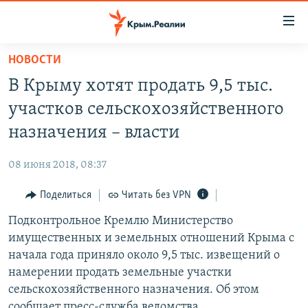
Доступность
ссылки
Вернуться
НОВОСТИ
к
НОВОСТИ
В Крыму хотят продать 9,5 тыс.
основному
СПЕЦПРОЕКТЫ
содержанию
участков сельскохозяйственного
ВОДА
Вернутся
ГРУЗ 200
назначения – власти
к
ИСТОРИЯ
КАРТА ВОЕННЫХ ОБЪЕКТОВ КРЫМА
главной
08 июня 2018, 08:37
ЕЩЕ
11 ЛЕТ ОККУПАЦИИ КРЫМА. 11 ИСТОРИЙ СОПРОТИВЛЕНИЯ
навигации
Вернутся
Поделиться
Читать без VPN
РАДІО СВОБОДА
ИНТЕРАКТИВ
к
Подконтрольное Кремлю Министерство
КАК ОБОЙТИ БЛОКИРОВКУ
ИНФОГРАФИКА
поиску
имущественных и земельных отношений Крыма с
ТЕЛЕПРОЕКТ КРЫМ.РЕАЛИИ
начала года приняло около 9,5 тыс. извещений о
Українською
намерении продать земельные участки
СОВЕТЫ ПРАВОЗАЩИТНИКОВ
Qırımtatar
сельскохозяйственного назначения. Об этом
ПРОПАВШИЕ БЕЗ ВЕСТИ
сообщает пресс-служба ведомства.