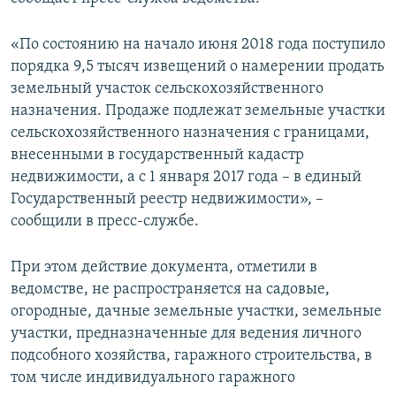
ПРИСОЕДИНЯЙТЕСЬ!
ПОБЕДИТЕЛЕЙ НЕ СУДЯТ?
«По состоянию на начало июня 2018 года поступило
КРЫМ.НЕПОКОРЕННЫЙ
порядка 9,5 тысяч извещений о намерении продать
ELIFBE
земельный участок сельскохозяйственного
назначения. Продаже подлежат земельные участки
УКРАИНСКАЯ ПРОБЛЕМА КРЫМА
сельскохозяйственного назначения с границами,
Все сайты RFE/RL
внесенными в государственный кадастр
недвижимости, а с 1 января 2017 года – в единый
Государственный реестр недвижимости», –
сообщили в пресс-службе.
При этом действие документа, отметили в
ведомстве, не распространяется на садовые,
огородные, дачные земельные участки, земельные
участки, предназначенные для ведения личного
подсобного хозяйства, гаражного строительства, в
том числе индивидуального гаражного