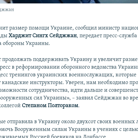
йджжан
чит размер помощи Украине, сообщил министр нацио
ады
Харджит Сингх Сейджжан
, передает пресс-служба
а обороны Украины.
т продолжать поддерживать Украину и увеличит разм
ресс в реформировании оборонного ведомства Украины
цесс тренингов украинских военнослужащих, которые
 канадские инструкторы. Уверен, нам необходимо пр
зможности сотрудничества, идти дальше и совершенст
Вооруженных сил Украины», – заявил Сейджжан во вре
коллегой
Степаном Полтораком
.
ые отправила в Украину около двухсот своих военных 
помочь Вооруженным силам Украины в учениях с цель
рживаемых Россией боевиков на Донбассе.