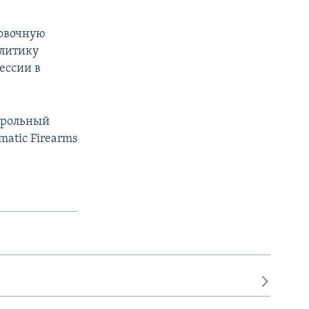
ровочную
олитику
ессии в
нтрольный
atic Firearms