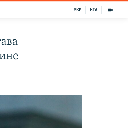
УКР
КТА
ава
аине