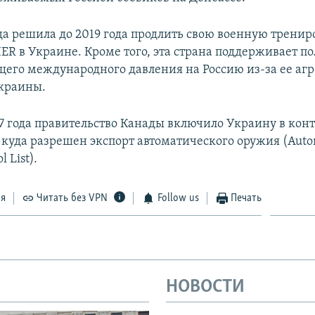
да решила до 2019 года продлить свою военную трени
ER в Украине. Кроме того, эта страна поддерживает п
щего международного давления на Россию из-за ее агр
краины.
17 года правительство Канады включило Украину в ко
 куда разрешен экспорт автоматического оружия (Autom
l List).
ся
Читать без VPN
Follow us
Печать
НОВОСТИ