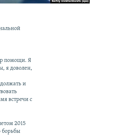
нальной
ер помощи. Я
, я доволен,
одолжать и
вовать
мя встречи с
летом 2015
ю борьбы