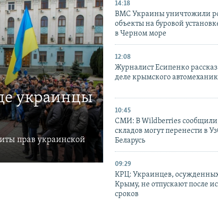
14:18
ВМС Украины уничтожили р
объекты на буровой установ
в Черном море
12:08
Журналист Есипенко рассказ
деле крымского автомехани
где украинцы
10:45
СМИ: В Wildberries сообщили,
складов могут перенести в У
щиты прав украинской
Беларусь
09:29
КРЦ: Украинцев, осужденных
Крыму, не отпускают после и
сроков