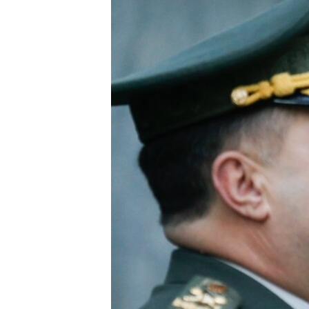
ПОБЕДИТЕЛЕЙ НЕ СУДЯТ?
КРЫМ.НЕПОКОРЕННЫЙ
ELIFBE
УКРАИНСКАЯ ПРОБЛЕМА КРЫМА