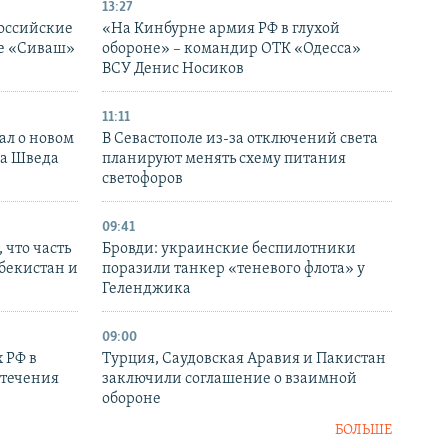
13:27
оссийские
«На Кинбурне армия РФ в глухой
ке «Сиваш»
обороне» – командир ОТК «Одесса»
ВСУ Денис Носиков
11:11
ал о новом
В Севастополе из-за отключений света
ка Шведа
планируют менять схему питания
светофоров
09:41
 что часть
Бровди: украинские беспилотники
збекистан и
поразили танкер «теневого флота» у
Геленджика
09:00
 РФ в
Турция, Саудовская Аравия и Пакистан
стечения
заключили соглашение о взаимной
обороне
БОЛЬШЕ