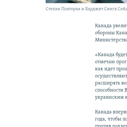
Степан Полторак и Харджит Сингх Се
Канада увели
обороны Кан
Министерств
«Канада буде
отмечаю прог
как идет про
осуществляют
расширять во
способности 
украинским 
Канада вперв
года, чтобы 
против подде