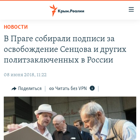
Доступность
ссылки
Вернуться
НОВОСТИ
к
НОВОСТИ
В Праге собирали подписи за
основному
СПЕЦПРОЕКТЫ
содержанию
освобождение Сенцова и других
ВОДА
Вернутся
ГРУЗ 200
политзаключенных в России
к
ИСТОРИЯ
КАРТА ВОЕННЫХ ОБЪЕКТОВ КРЫМА
главной
08 июня 2018, 11:22
ЕЩЕ
11 ЛЕТ ОККУПАЦИИ КРЫМА. 11 ИСТОРИЙ СОПРОТИВЛЕНИЯ
навигации
Вернутся
Поделиться
Читать без VPN
РАДІО СВОБОДА
ИНТЕРАКТИВ
к
КАК ОБОЙТИ БЛОКИРОВКУ
ИНФОГРАФИКА
поиску
ТЕЛЕПРОЕКТ КРЫМ.РЕАЛИИ
Українською
СОВЕТЫ ПРАВОЗАЩИТНИКОВ
Qırımtatar
ПРОПАВШИЕ БЕЗ ВЕСТИ