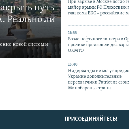
При взрыве в Москве погиб г
закрыть путь
майор армии РФ Плохотнюк и
главкома ВКС – российские 
. Реально ли
16:55
Возле нефтяного танкера в 
ление новой системы
проливе произошли два взры
UKMTO
15:40
Нидерланды не могут предос
Украине дополнительные
перехватчики Patriot из своих
Минобороны страны
ПРИСОЕДИНЯЙТЕСЬ!