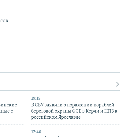
исок
19:15
бинские
В СБУ заявили о поражении кораблей
нные с
береговой охраны ФСБ в Керчи и НПЗ в
российском Ярославле
17:40