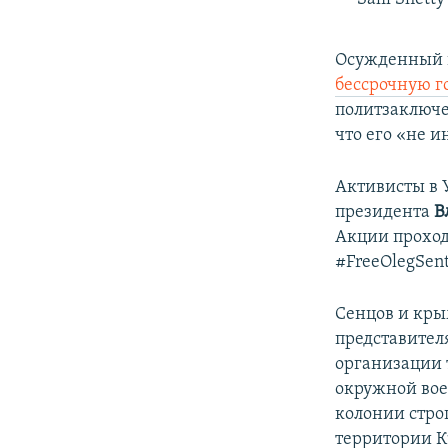
Осужденный в
бессрочную г
политзаключе
что его «не и
Активисты в 
президента
В
Акции проход
#FreeOlegSent
Сенцов и кр
представител
организации т
окружной вое
колонии стро
территории К