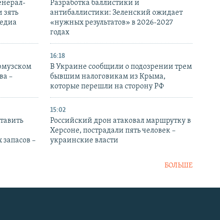
енерал-
Разработка баллистики и
 зять
антибаллистики: Зеленский ожидает
медиа
«нужных результатов» в 2026-2027
годах
16:18
Ормузском
В Украине сообщили о подозрении трем
ва –
бывшим налоговикам из Крыма,
которые перешли на сторону РФ
15:02
тавить
Российский дрон атаковал маршрутку в
Херсоне, пострадали пять человек –
 запасов –
украинские власти
БОЛЬШЕ