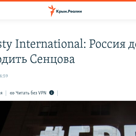
y International: Россия 
одить Сенцова
4:59
ся
Читать без VPN