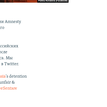
ии Amnesty
го
оссийских
осле
са. Мы
в Twitter.
sia
's detention
 unfair &
eeSentsov