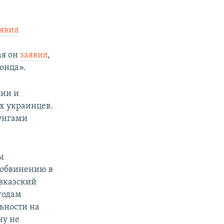
явил
ая он
заявил
,
конца».
сии и
х украинцев.
унгами​
ы
 обвинению в
авказский
годам
ьности на
ну не