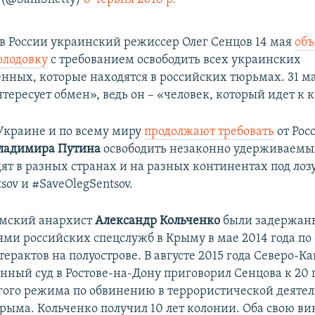
 России украинский режиссер Олег Сенцов 14 мая
объ
олодовку
с требованием освободить всех украинских
нных, которые находятся в российских тюрьмах. 31 м
нтересует обмен», ведь он ​– «человек, который идет к 
Украине и по всему миру
продолжают требовать
от Рос
ладимира Путина
освободить незаконно удерживаемы
ят в разных странах и на разных континентах под лоз
sov и #SaveOlegSentsov.
ымский анархист
Александр Кольченко
были задержан
ями российских спецслужб в Крыму в мае 2014 года по
ерактов на полуострове. В августе 2015 года Северо-К
нный суд в Ростове-на-Дону приговорил Сенцова к 20 
гого режима по обвинению в террористической деятел
рыма. Кольченко получил 10 лет колонии. Оба свою ви