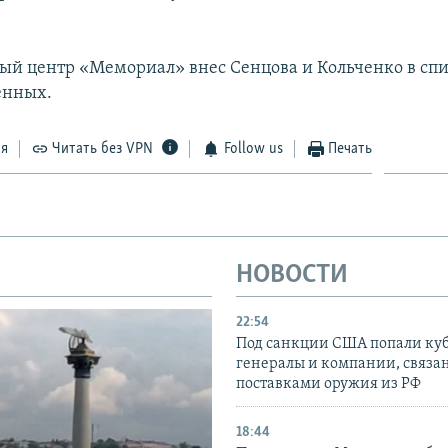
й центр «Мемориал» внес Сенцова и Кольченко в сп
енных.
ся
Читать без VPN
Follow us
Печать
НОВОСТИ
22:54
Под санкции США попали ку
генералы и компании, связа
поставками оружия из РФ
18:44