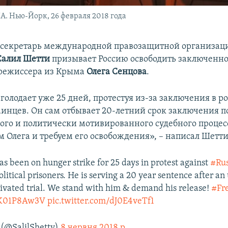
. Нью-Йорк, 26 февраля 2018 года
секретарь международной правозащитной организац
Салил Шетти
призывает Россию освободить заключенно
 режиссера из Крыма
Олега Сенцова
.
голодает уже 25 дней, протестуя из-за заключения в р
инцев. Он сам отбывает 20-летний срок заключения п
ого и политически мотивированного судебного процес
Олега и требуем его освобождения», – написал Шетти 
as been on hunger strike for 25 days in protest against
#Rus
litical prisoners. He is serving a 20 year sentence after an
tivated trial. We stand with him & demand his release!
#Fr
/NK01P8Aw3V
pic.twitter.com/dJ0E4veTf1
 (@SalilShetty)
8 червня 2018 р.