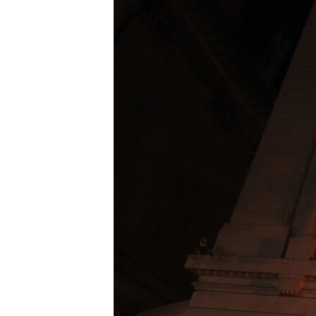
ПОБЕДИТЕЛЕЙ НЕ СУДЯТ?
КРЫМ.НЕПОКОРЕННЫЙ
ELIFBE
УКРАИНСКАЯ ПРОБЛЕМА КРЫМА