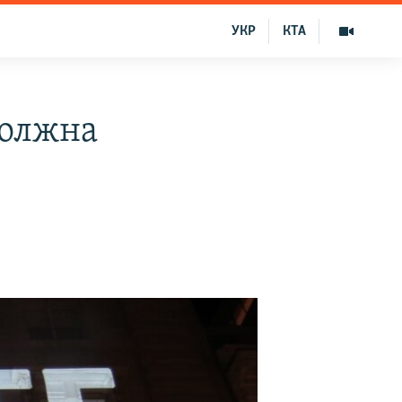
УКР
КТА
должна