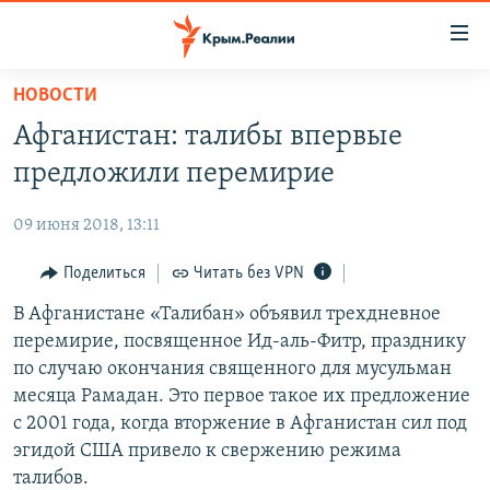
Доступность
ссылки
Вернуться
НОВОСТИ
к
НОВОСТИ
Афганистан: талибы впервые
основному
СПЕЦПРОЕКТЫ
содержанию
предложили перемирие
ВОДА
Вернутся
ГРУЗ 200
к
09 июня 2018, 13:11
ИСТОРИЯ
КАРТА ВОЕННЫХ ОБЪЕКТОВ КРЫМА
главной
ЕЩЕ
Поделиться
Читать без VPN
11 ЛЕТ ОККУПАЦИИ КРЫМА. 11 ИСТОРИЙ СОПРОТИВЛЕНИЯ
навигации
Вернутся
РАДІО СВОБОДА
В Афганистане «Талибан» объявил трехдневное
ИНТЕРАКТИВ
к
перемирие, посвященное Ид-аль-Фитр, празднику
КАК ОБОЙТИ БЛОКИРОВКУ
ИНФОГРАФИКА
поиску
по случаю окончания священного для мусульман
ТЕЛЕПРОЕКТ КРЫМ.РЕАЛИИ
месяца Рамадан. Это первое такое их предложение
Українською
с 2001 года, когда вторжение в Афганистан сил под
СОВЕТЫ ПРАВОЗАЩИТНИКОВ
Qırımtatar
эгидой США привело к свержению режима
ПРОПАВШИЕ БЕЗ ВЕСТИ
талибов.