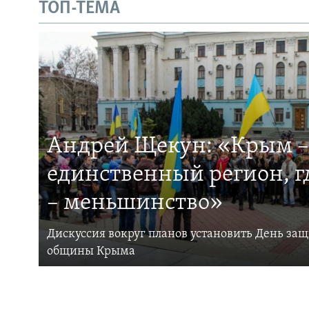
ТОП-ТЕМА
Андрей Щекун: «Крым –
единственный регион, 
– меньшинство»
Дискуссия вокруг планов установить День за
общины Крыма