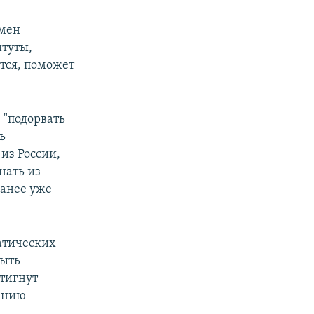
бмен
туты,
ется, поможет
 "подорвать
ь
из России,
нать из
ранее уже
атических
быть
стигнут
нению