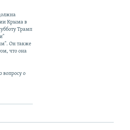
должна
сии Крыма в
субботу Трамп
и"
ым". Он также
том, что она
о вопросу о