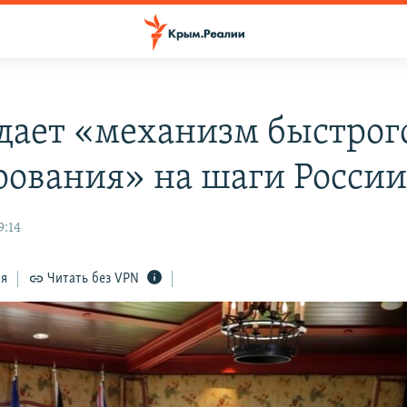
здает «механизм быстрог
рования» на шаги Росси
9:14
ся
Читать без VPN