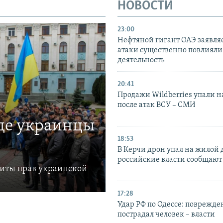
НОВОСТИ
23:00
Нефтяной гигант ОАЭ заявляе
атаки существенно повлияли 
деятельность
20:41
Продажи Wildberries упали н
после атак ВСУ – СМИ
где украинцы
18:53
В Керчи дрон упал на жилой 
российские власти сообщают
щиты прав украинской
17:28
Удар РФ по Одессе: поврежде
пострадал человек – власти