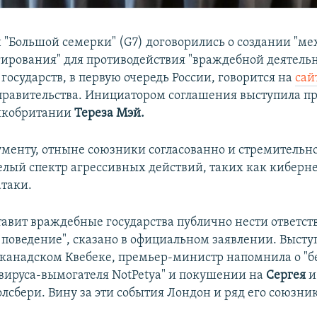
 "Большой семерки" (G7) договорились о создании "м
гирования" для противодействия "враждебной деятель
государств, в первую очередь России, говорится на
сай
правительства. Инициатором соглашения выступила п
икобритании
Тереза Мэй.
ументу, отныне союзники согласованно и стремительно
целый спектр агрессивных действий, таких как киберн
таки.
тавит враждебные государства публично нести ответст
поведение", сказано в официальном заявлении. Высту
 канадском Квебеке, премьер-министр напомнила о "б
ируса-вымогателя NotPetya" и покушении на
Сергея
и
олсбери. Вину за эти события Лондон и ряд его союзни