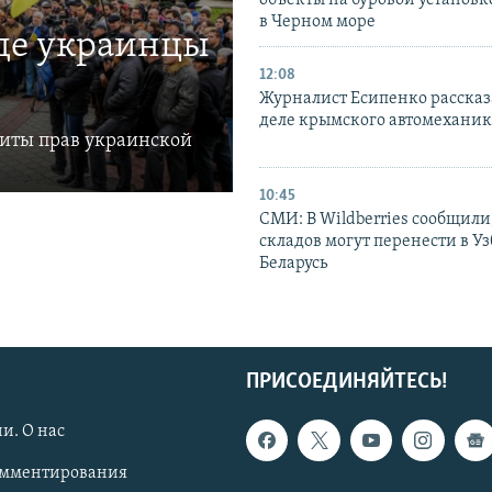
в Черном море
где украинцы
12:08
Журналист Есипенко рассказ
деле крымского автомехани
щиты прав украинской
10:45
СМИ: В Wildberries сообщили,
складов могут перенести в У
Беларусь
ПРИСОЕДИНЯЙТЕСЬ!
и. О нас
омментирования