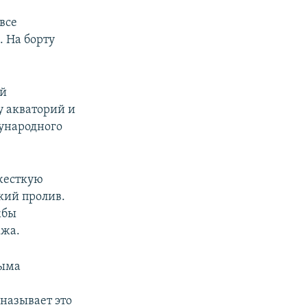
все
 На борту
ей
 акваторий и
ународного
жесткую
кий пролив.
жбы
ажа.
рыма
называет это