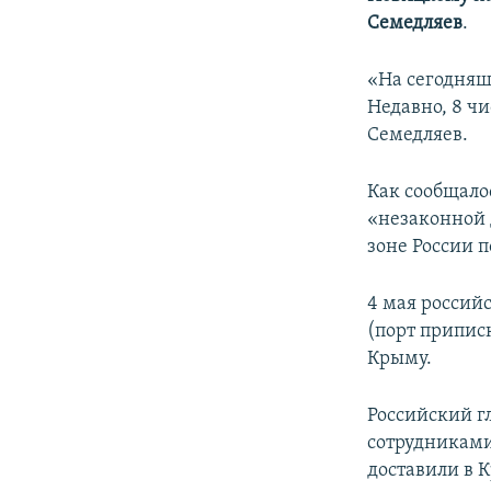
ПОБЕДИТЕЛЕЙ НЕ СУДЯТ?
Семедляев
.
КРЫМ.НЕПОКОРЕННЫЙ
«На сегодняш
ELIFBE
Недавно, 8 чи
УКРАИНСКАЯ ПРОБЛЕМА КРЫМА
Семедляев.
Как сообщало
«незаконной 
зоне России п
4 мая росси
(порт припис
Крыму.
Российский 
сотрудниками
доставили в 