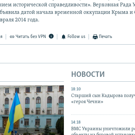
нием исторической справедливости». Верховная Рада
бъявила датой начала временной оккупации Крыма и 
враля 2014 года.
ся
Читать без VPN
Follow us
Печать
НОВОСТИ
18:10
Старший сын Кадырова полу
«героя Чечни»
14:18
ВМС Украины уничтожили р
объекты на буровой установ