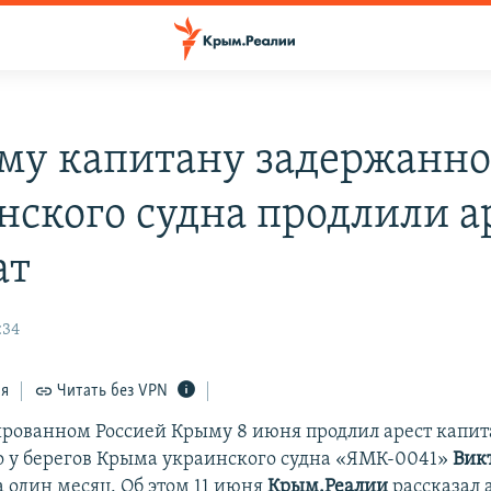
му капитану задержанно
нского судна продлили а
ат
:34
ся
Читать без VPN
ированном Россией Крыму 8 июня продлил арест капит
 у берегов Крыма украинского судна «ЯМК-0041»
Вик
 один месяц. Об этом 11 июня
Крым.Реалии
рассказал 