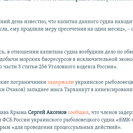
ний день известно, что капитан данного судна находи
сла, ему продлили меру пресечения на один месяц», – 
сь, в отношении капитана судна возбудили дело по об
добычи морских биоресурсов в исключительной экон
о части 3 статьи 256 Уголовного кодекса России».
йские пограничники
задержали
украинское рыболовецк
ки Очаков) западнее мыса Тарханкут в аннексированн
глава Крыма
Сергей Аксенов
сообщил
, что членов заде
 ФСБ России украинского рыболовецкого судна «ЯМК-
Крым «для проведения процессуальных действий».