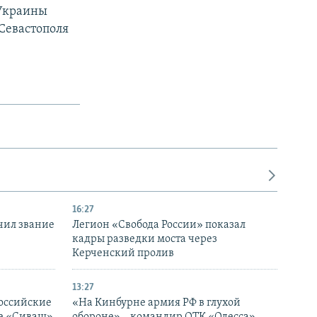
 Украины
Севастополя
16:27
чил звание
Легион «Свобода России» показал
кадры разведки моста через
Керченский пролив
13:27
оссийские
«На Кинбурне армия РФ в глухой
ке «Сиваш»
обороне» – командир ОТК «Одесса»