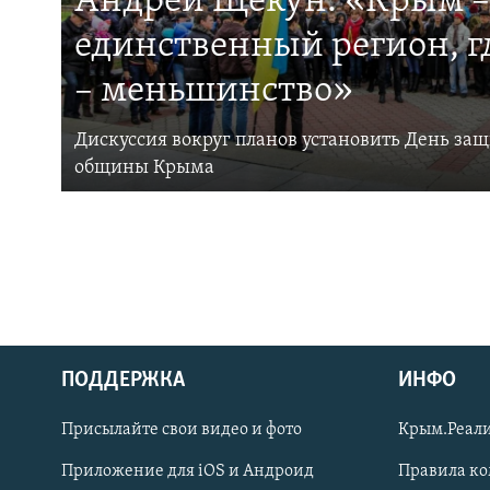
Андрей Щекун: «Крым –
единственный регион, 
– меньшинство»
Дискуссия вокруг планов установить День за
общины Крыма
ПОДДЕРЖКА
ИНФО
Українською
Присылайте свои видео и фото
Крым.Реали
Qırımtatar
Приложение для iOS и Андроид
Правила к