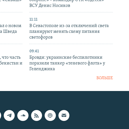
ВСУ Денис Носиков
11:11
ал о новом
В Севастополе из-за отключений света
ка Шведа
планируют менять схему питания
светофоров
09:41
 что часть
Бровди: украинские беспилотники
збекистан и
поразили танкер «теневого флота» у
Геленджика
БОЛЬШЕ