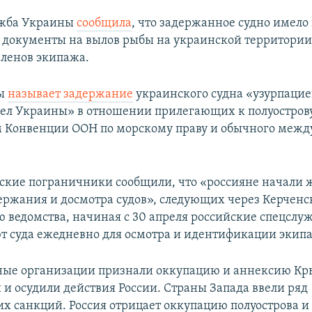
ужба Украины
сообщила
, что задержанное судно имело 
документы на вылов рыбы на украинской территории.
ленов экипажа.​
ы
называет задержание
украинского судна «узурпаци
ел Украины» в отношении прилегающих к полуострову
 Конвенции ООН по морскому праву и обычного межд
ские пограничники сообщили, что «россияне начали 
ержания и досмотра судов», следующих через Керченс
 ведомства, начиная с 30 апреля российские спецслу
т суда ежедневно для осмотра и идентификации экип
ые организации признали оккупацию и аннексию К
и осудили действия России. Страны Запада ввели ряд
х санкций. Россия отрицает оккупацию полуострова и 