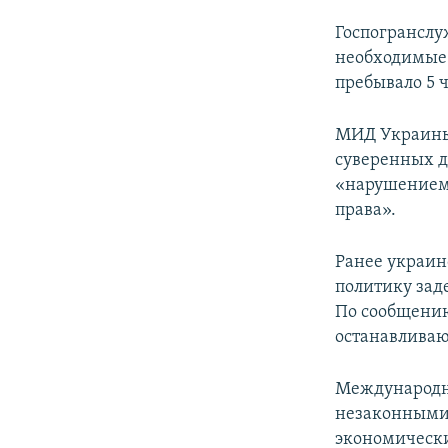
Госпогрансл
необходимые 
пребывало 5 ч
МИД Украин
суверенных д
«нарушением
права».
Ранее украин
политику зад
По сообщению
останавливаю
Международн
незаконными 
экономически