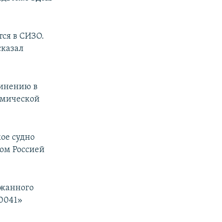
тся в СИЗО.
сказал
винению в
омической
ое судно
ом Россией
ржанного
0041»