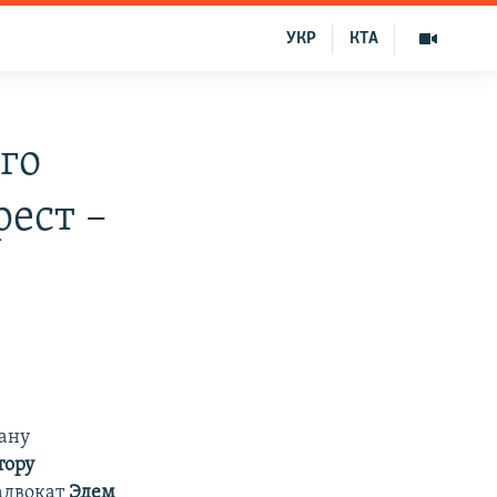
УКР
КТА
го
рест –
ану
тору
адвокат
Эдем