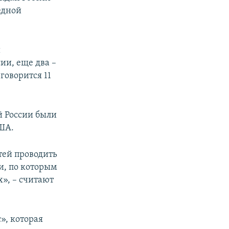
едной
и
ии, еще два –
говорится 11
й России были
США.
тей проводить
и, по которым
», – считают
», которая