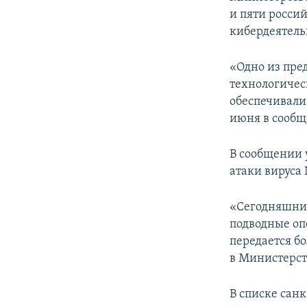
ПОБЕДИТЕЛЕЙ НЕ СУДЯТ?
и пяти росси
КРЫМ.НЕПОКОРЕННЫЙ
кибердеятель
ELIFBE
«Одно из пре
УКРАИНСКАЯ ПРОБЛЕМА КРЫМА
технологичес
обеспечивали
июня в сооб
В сообщении 
атаки вируса
«Сегодняшние
подводные оп
передается б
в Министерст
В списке сан