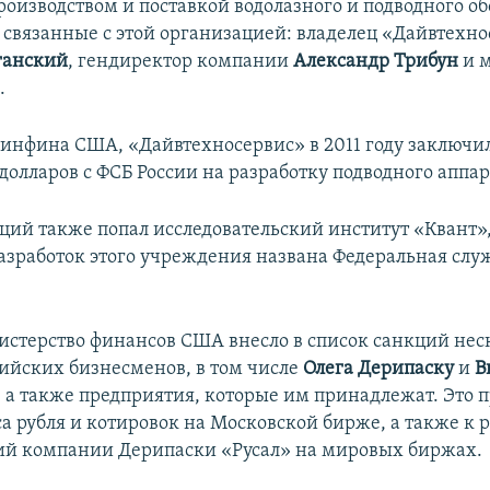
роизводством и поставкой водолазного и подводного об
, связанные с этой организацией: владелец «Дайвтехн
ганский
, гендиректор компании
Александр Трибун
и 
в
.
нфина США, «Дайвтехносервис» в 2011 году заключил
долларов с ФСБ России на разработку подводного аппар
кций также попал исследовательский институт «Квант»
азработок этого учреждения названа Федеральная слу
.
истерство финансов США внесло в список санкций нес
ийских бизнесменов, в том числе
Олега Дерипаску
и
В
, а также предприятия, которые им принадлежат. Это 
а рубля и котировок на Московской бирже, а также к 
й компании Дерипаски «Русал» на мировых биржах.