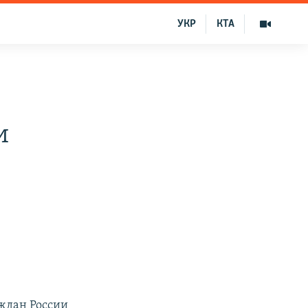
УКР
КТА
и
ждан России