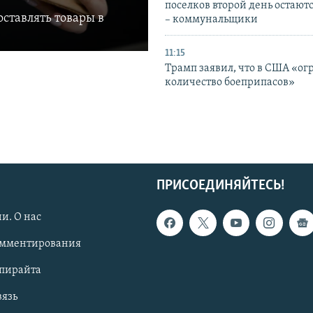
поселков второй день остаютс
ставлять товары в
– коммунальщики
11:15
Трамп заявил, что в США «ог
количество боеприпасов»
ПРИСОЕДИНЯЙТЕСЬ!
и. О нас
омментирования
опирайта
вязь