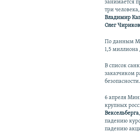
занимается п
три человека
Владимир Ка
Олег Чирико
По данным Ми
1,5 миллиона 
В список сан
заказчиком р
безопасности
6 апреля Мин
крупных росс
Вексельберга
падению курс
падению акци