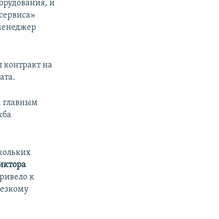
орудования, и
осервиса»
менеджер
 контракт на
ата.
, главным
жба
кольких
иктора
привело к
резкому