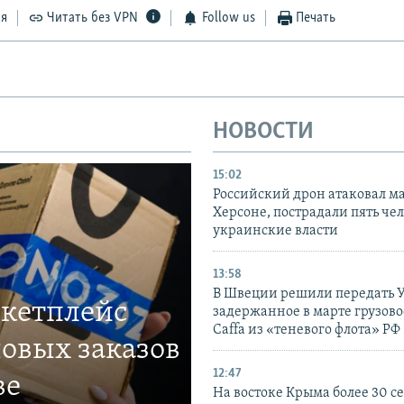
ся
Читать без VPN
Follow us
Печать
НОВОСТИ
15:02
Российский дрон атаковал м
Херсоне, пострадали пять чел
украинские власти
13:58
В Швеции решили передать 
ркетплейс
задержанное в марте грузово
Caffa из «теневого флота» РФ
овых заказов
12:47
ве
На востоке Крыма более 30 се